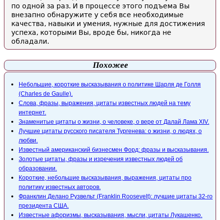
по одной за раз. И в процессе этого подъема Вы
внезапно обнаружите у себя все необходимые
качества, навыки и умения, нужные для достижения
успеха, которыми Вы, вроде бы, никогда не
обладали.
Похожее
Небольшие, короткие высказывания о политике Шарля де Голля
(Charles de Gaulle).
Слова, фразы, выражения, цитаты известных людей на тему
интернет.
Знамeнитые цитаты о жизни, о человеке, о вере от Далай Лама XIV.
Лучшие цитаты русского писателя Тургенева: о жизни, о людях, о
любви.
Известный американский бизнесмен Форд: фразы и высказывания.
Золотые цитаты, фразы и изречения известных людей об
образовании.
Короткие, небольшие высказывания, выражения, цитаты про
политику известных авторов.
Франклин Делано Рузвельт (Franklin Roosevelt): лучшие цитаты 32-го
президента США.
Известные афоризмы, высказывания, мысли, цитаты Лукашенко.