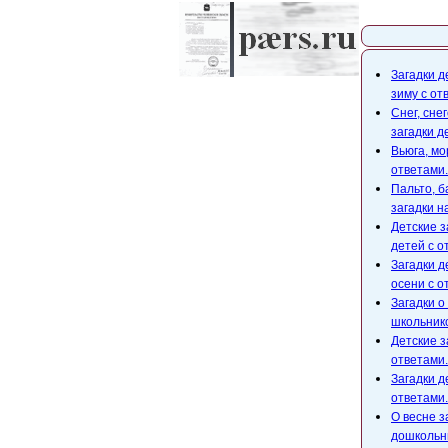
Карта с
Загадки д
зиму с от
Снег, сне
загадки д
Вьюга, мо
ответами.
Пальто, б
загадки н
Детские з
детей с о
Загадки д
осени с о
Загадки о
школьнико
Детские з
ответами.
Загадки д
ответами.
О весне з
дошкольни