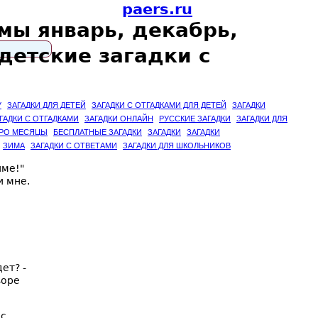
paers.ru
мы январь, декабрь,
детские загадки с
У
ЗАГАДКИ ДЛЯ ДЕТЕЙ
ЗАГАДКИ С ОТГАДКАМИ ДЛЯ ДЕТЕЙ
ЗАГАДКИ
ГАДКИ С ОТГАДКАМИ
ЗАГАДКИ ОНЛАЙН
РУССКИЕ ЗАГАДКИ
ЗАГАДКИ ДЛЯ
ПРО МЕСЯЦЫ
БЕСПЛАТНЫЕ ЗАГАДКИ
ЗАГАДКИ
ЗАГАДКИ
ЗИМА
ЗАГАДКИ С ОТВЕТАМИ
ЗАГАДКИ ДЛЯ ШКОЛЬНИКОВ
име!"
и мне.
д
ет? -
воре
с,