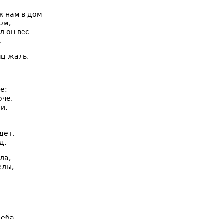
к нам в дом
ом,
л он вес
.
ц жаль,
е:
оче,
и.
дёт,
д.
ла,
елы,
неба,