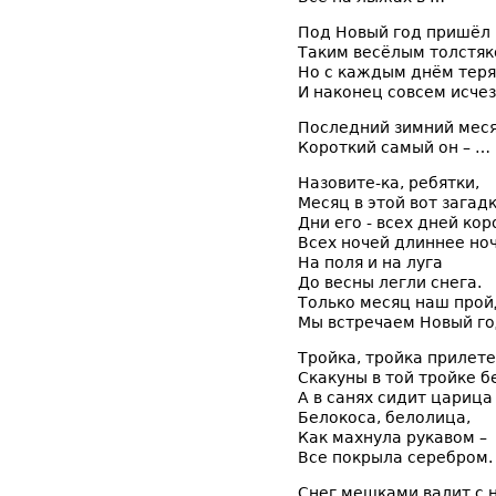
Под Новый год пришёл 
Таким весёлым толстяк
Но с каждым днём теря
И наконец совсем исчез
Последний зимний меся
Короткий самый он – …
Назовите-ка, ребятки,
Месяц в этой вот загадк
Дни его - всех дней кор
Всех ночей длиннее ноч
На поля и на луга
До весны легли снега.
Только месяц наш прой
Мы встречаем Новый го
Тройка, тройка прилете
Скакуны в той тройке б
А в санях сидит царица
Белокоса, белолица,
Как махнула рукавом –
Все покрыла серебром.
Снег мешками валит с 