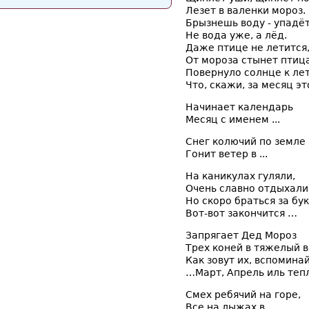
Лезет в валенки мороз.
Брызнешь воду - упадё
Не вода уже, а лёд.
Даже птице не летится
От мороза стынет птица
Повернуло солнце к лет
Что, скажи, за месяц эт
Начинает календарь
Месяц с именем ...
Снег колючий по земле
Гонит ветер в ...
На каникулах гуляли,
Очень славно отдыхали
Но скоро браться за бук
Вот-вот закончится …
Запрягает Дед Мороз
Трех коней в тяжелый в
Как зовут их, вспоминай
…Март, Апрель иль теп
Смех ребячий на горе,
Все на лыжах в …