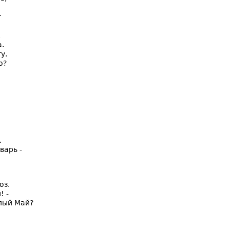
т
,
.
у.
о?
.
варь -
оз.
! -
лый Май?