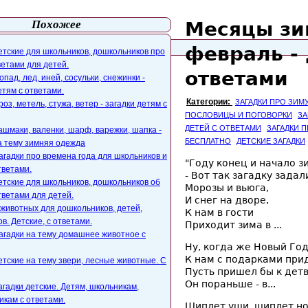
Похожее
Месяцы зи
айта
webmaster@paers.ru
февраль - 
етские для школьников, дошкольников про
ветами для детей.
ответами
гопад, лед, иней, сосульки, снежинки -
етям с ответами.
Категории:
ЗАГАДКИ ПРО ЗИМ
роз, метель, стужа, ветер - загадки детям с
ПОСЛОВИЦЫ И ПОГОВОРКИ
ЗА
ДЕТЕЙ С ОТВЕТАМИ
ЗАГАДКИ 
ашмаки, валенки, шарф, варежки, шапка -
БЕСПЛАТНО
ДЕТСКИЕ ЗАГАДКИ
а тему зимняя одежда
агадки про времена года для школьников и
"Году конец и начало з
тветами.
- Вот так загадку задал
етские для школьников, дошкольников об
Морозы и вьюга,
тветами для детей.
И снег на дворе,
 животных для дошкольников, детей,
К нам в гости
в. Детские, с ответами.
Приходит зима в ...
агадки на тему домашнее животное с
Ну, когда же Новый Го
К нам с подарками прид
етские на тему звери, лесные животные. С
Пусть пришел бы к дет
Он пораньше - в...
агадки детские. Детям, школьникам,
кам с ответами.
Щиплет уши, щиплет но