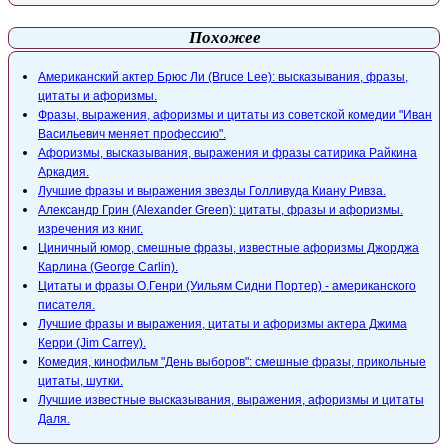
Похожее
Американский актер Брюс Ли (Bruce Lee): высказывания, фразы,
цитаты и афоризмы.
Фразы, выражения, афоризмы и цитаты из советской комедии "Иван
Васильевич меняет профессию".
Афоризмы, высказывания, выражения и фразы сатирика Райкина
Аркадия.
Лучшие фразы и выражения звезды Голливуда Киану Ривза.
Александр Грин (Alexander Green): цитаты, фразы и афоризмы.
изречения из книг.
Циничный юмор, смешные фразы, известные афоризмы Джорджа
Карлина (George Carlin).
Цитаты и фразы O.Генри (Уильям Сидни Портер) - американского
писателя.
Лучшие фразы и выражения, цитаты и афоризмы актера Джима
Керри (Jim Carrey).
Комедия, кинофильм "День выборов": смешные фразы, прикольные
цитаты, шутки.
Лучшие известные высказывания, выражения, афоризмы и цитаты
Даля.