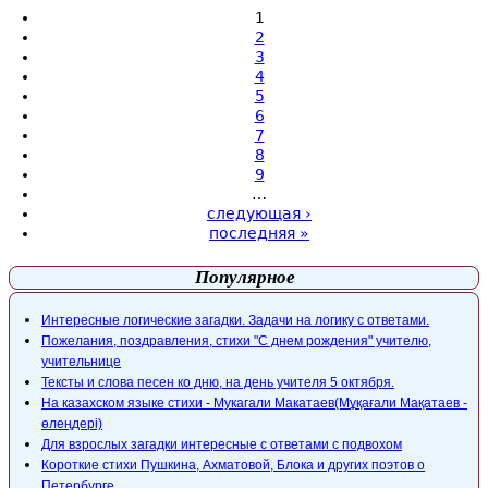
1
2
3
4
5
6
7
8
9
…
следующая ›
последняя »
Популярное
Интересные логические загадки. Задачи на логику с ответами.
Пожелания, поздравления, стихи "С днем рождения" учителю,
учительнице
Тексты и слова песен ко дню, на день учителя 5 октября.
На казахском языке стихи - Мукагали Макатаев(Мұқағали Мақатаев -
өлеңдері)
Для взрослых загадки интересные с ответами с подвохом
Короткие стихи Пушкина, Ахматовой, Блока и других поэтов о
Петербурге.