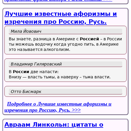
Лучшие известные афоризмы и
изречения про Россию, Русь.
Мила Йовович
Вы знаете, разница в Америке с
Россией
– в России
ты можешь водочку когда угодно пить, в Америке
это называется алкоголизм.
Владимир Гиляровский
В
России
две напасти:
Внизу — власть тьмы, а наверху – тьма власти.
Отто Бисмарк
Подробнее
о Лучшие известные афоризмы и
изречения про Россию, Русь.
Авраам Линкольн: цитаты о