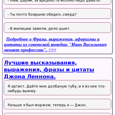
- Нам, царям, за вредность молоко надо давать!
- Ты почто боярыню обидел, смерд?
- В милицию замели, дело шьют.
Подробнее
о Фразы, выражения, афоризмы и
цитаты из советской комедии "Иван Васильевич
меняет профессию".
Лучшие высказывания,
выражения, фразы и цитаты
Джона Леннона.
Я артист. Дайте мне долбаную тубу, и я из нее что-
нибудь выжму.
Раньше я был моржом, теперь я — Джон.