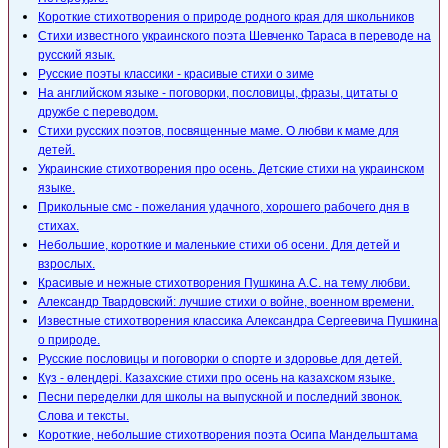
Короткие стихотворения о природе родного края для школьников
Стихи известного украинского поэта Шевченко Тараса в переводе на
русский язык.
Русские поэты классики - красивые стихи о зиме
На английском языке - поговорки, пословицы, фразы, цитаты о
дружбе с переводом.
Стихи русских поэтов, посвященные маме. О любви к маме для
детей.
Украинские стихотворения про осень. Детские стихи на украинском
языке.
Прикольные смс - пожелания удачного, хорошего рабочего дня в
стихах.
Небольшие, короткие и маленькие стихи об осени. Для детей и
взрослых.
Красивые и нежные стихотворения Пушкина А.С. на тему любви.
Александр Твардовский: лучшие стихи о войне, военном времени.
Известные стихотворения классика Александра Сергеевича Пушкина
о природе.
Русские пословицы и поговорки о спорте и здоровье для детей.
Күз - өлеңдері. Казахские стихи про осень на казахском языке.
Песни переделки для школы на выпускной и последний звонок.
Слова и тексты.
Короткие, небольшие стихотворения поэта Осипа Мандельштама