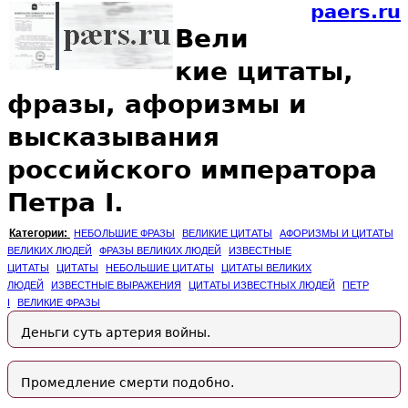
paers.ru
Вели
кие цитаты,
фразы, афоризмы и
высказывания
российского императора
Петра I.
Категории:
НЕБОЛЬШИЕ ФРАЗЫ
ВЕЛИКИЕ ЦИТАТЫ
АФОРИЗМЫ И ЦИТАТЫ
ВЕЛИКИХ ЛЮДЕЙ
ФРАЗЫ ВЕЛИКИХ ЛЮДЕЙ
ИЗВЕСТНЫЕ
ЦИТАТЫ
ЦИТАТЫ
НЕБОЛЬШИЕ ЦИТАТЫ
ЦИТАТЫ ВЕЛИКИХ
ЛЮДЕЙ
ИЗВЕСТНЫЕ ВЫРАЖЕНИЯ
ЦИТАТЫ ИЗВЕСТНЫХ ЛЮДЕЙ
ПЕТР
I
ВЕЛИКИЕ ФРАЗЫ
Деньги суть артерия войны.
Промедление смерти подобно.