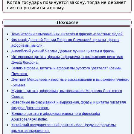
Когда государь повинуется закону, тогда не дерзнет
никто противиться оному.
Похожее
Тема истории в выражениях, цитатах и фразах известных людей.
Философ Древней Греции Пифагор Самосский: цитаты, фразы,
афоризмы, мысли.
Английский ученый Чарльз Дарвин: лучшие цитаты и фразы.
Интересные цитаты, фразы, афоризмы, высказывания писателя
Джека Лондона.
Великие фразы, цитаты и афоризмы русского "деятеля" Козьмы
Пруткова.
Дмитрий Менделеев: известные высказывания и выражения ученого
- химика.
Жуков – цитаты, афоризмы, высказывания Маршала Советского
Союза.
Известные высказывания и выражения, фразы и цитаты писателя
Федора Достоевского.
Великие цитаты и афоризмы известного философа
Аристотеля(Aristotle).
Китайский государственный деятель Мао Цзэдун: афоризмы,
крылатые выражения.