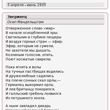
5 апреля - июль 1935
Зверинец
Осип Мандельштам
Отверженное слово «мир»
В начале оскорбленной эры;
Светильник в глубине пещеры
И воздух горных стран — эфир;
Эфир, которым не сумели,
Не захотели мы дышать.
Козлиным голосом, опять,
Поют косматые свирели.
Пока ягнята и волы
На тучных пастбищах водились
И дружелюбные садились
На плечи сонных скал орлы,—
Германец выкормил орла,
И лев британцу покорился,
И галльский гребень появился
Из петушиного хохла.
А ныне завладел дикарь