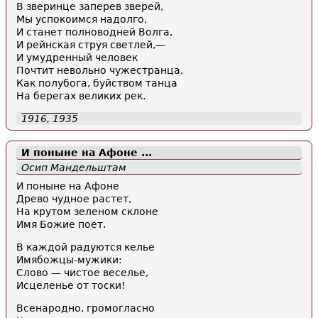
В зверинце заперев зверей,
Мы успокоимся надолго,
И станет полноводней Волга,
И рейнская струя светлей,—
И умудренный человек
Почтит невольно чужестранца,
Как полубога, буйством танца
На берегах великих рек.
1916, 1935
И поныне на Афоне ...
Осип Мандельштам
И поныне на Афоне
Древо чудное растет,
На крутом зеленом склоне
Имя Божие поет.
В каждой радуются келье
Имябожцы-мужики:
Слово — чистое веселье,
Исцеленье от тоски!
Всенародно, громогласно