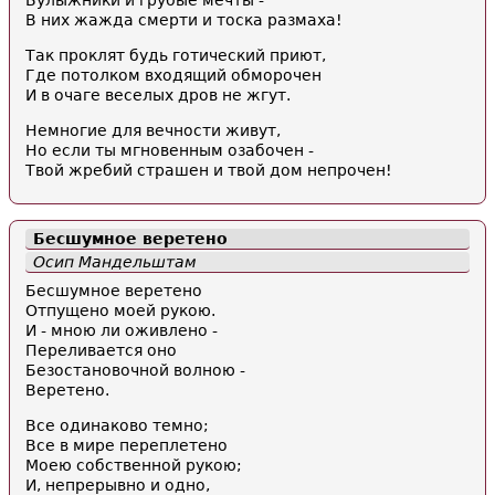
Булыжники и грубые мечты -
В них жажда смерти и тоска размаха!
Так проклят будь готический приют,
Где потолком входящий обморочен
И в очаге веселых дров не жгут.
Немногие для вечности живут,
Но если ты мгновенным озабочен -
Твой жребий страшен и твой дом непрочен!
Бесшумное веретено
Осип Мандельштам
Бесшумное веретено
Отпущено моей рукою.
И - мною ли оживлено -
Переливается оно
Безостановочной волною -
Веретено.
Все одинаково темно;
Все в мире переплетено
Моею собственной рукою;
И, непрерывно и одно,