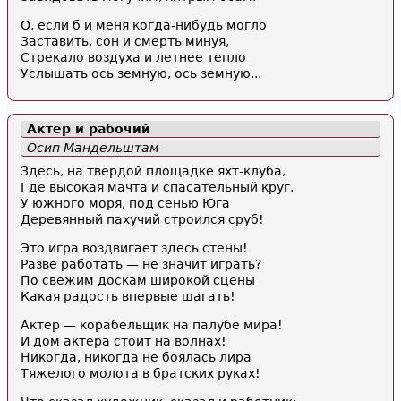
О, если б и меня когда-нибудь могло
Заставить, сон и смерть минуя,
Стрекало воздуха и летнее тепло
Услышать ось земную, ось земную...
Актер и рабочий
Осип Мандельштам
Здесь, на твердой площадке яхт-клуба,
Где высокая мачта и спасательный круг,
У южного моря, под сенью Юга
Деревянный пахучий строился сруб!
Это игра воздвигает здесь стены!
Разве работать — не значит играть?
По свежим доскам широкой сцены
Какая радость впервые шагать!
Актер — корабельщик на палубе мира!
И дом актера стоит на волнах!
Никогда, никогда не боялась лира
Тяжелого молота в братских руках!