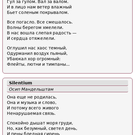
Гул за гулом. Вал за валом.
И в лицо нам ветер влажный
Бьет соленым покрывалом.
Все погасло. Все смешалось.
Волны берегом хмелели.
В нас вошла слепая радость —
И сердца отяжелели.
Оглушил нас хаос темный,
Одурманил воздух пьяный,
Убаюкал хор огромный:
Флейты, лютни и тимпаны...
Silentium
Осип Мандельштам
Она еще не родилась,
Она и музыка и слово,
И потому всего живого
Ненарушаемая связь.
Спокойно дышат моря груди,
Но, как безумный, светел день,
И пены бледная сирень