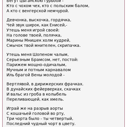
Бегут цыганскою гурьбой -
Кто с чохом чех, кто с польским балом,
А кто с венгерской немчурой.
Девчонка, выскочка, гордячка,
Чей звук широк, как Енисей,-
Утешь меня игрой своей:
На голове твоей, полячка,
Марины Мнишек холм кудрей,
Смычок твой мнителен, скрипачка.
Утешь меня Шопеном чалым,
Серьезным Брамсом, нет, постой:
Парижем мощно-одичалым,
Мучным и потным карнавалом
Иль брагой Вены молодой -
Вертлявой, в дирижерских фрачках.
В дунайских фейерверках, скачках
И вальс из гроба в колыбель
Переливающей, как хмель.
Играй же на разрыв аорты
С кошачьей головой во рту,
Три чорта было - ты четвертый,
Последний чудный чорт в цвету.