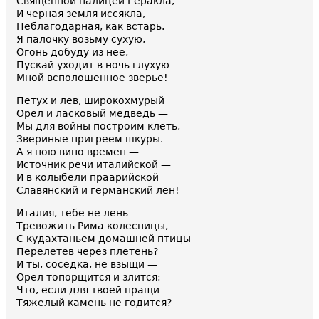
Священной палицей Геракла,
И черная земля иссякла,
Неблагодарная, как встарь.
Я палочку возьму сухую,
Огонь добуду из нее,
Пускай уходит в ночь глухую
Мной всполошенное зверье!
Петух и лев, широкохмурый
Орел и ласковый медведь —
Мы для войны построим клеть,
Звериные пригреем шкуры.
А я пою вино времен —
Источник речи италийской —
И в колыбели праарийской
Славянский и германский лен!
Италия, тебе не лень
Тревожить Рима колесницы,
С кудахтаньем домашней птицы
Перелетев через плетень?
И ты, соседка, не взыщи —
Орел топорщится и злится:
Что, если для твоей пращи
Тяжелый камень не годится?