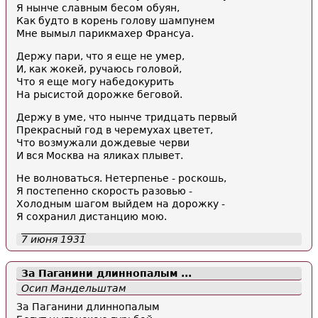
Я нынче славным бесом обуян,
Как будто в корень голову шампунем
Мне вымыл парикмахер Франсуа.
Держу пари, что я еще не умер,
И, как жокей, ручаюсь головой,
Что я еще могу набедокурить
На рысистой дорожке беговой.
Держу в уме, что нынче тридцать первый
Прекрасный год в черемухах цветет,
Что возмужали дождевые черви
И вся Москва на яликах плывет.
Не волноваться. Нетерпенье - роскошь,
Я постепенно скорость разовью -
Холодным шагом выйдем на дорожку -
Я сохранил дистанцию мою.
7 июня 1931
За Паганини длиннопалым ...
Осип Мандельштам
За Паганини длиннопалым