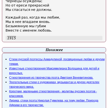
Чернецы осуждены;
Но от ереси прекрасной
Мы спасаться не должны.
Каждый раз, когда мы любим,
Мы в нее впадаем вновь.
Безымянную мы губим
Вместе с именем любовь.
1915
Похожее
Стихи русской поэтессы Ахмадулиной, посвященные любви и другим
темам.
Известные стихотворения Максимилиана Волошина для детей и
взрослых.
Стихотворения из творчества поэта Дмитрия Веневитинова.
Трогательные стихи о художниках, музыкантах и других деятелях
творческого мира.
Короткие, маленькие стихотворения - молитвы русских поэтов -
классиков.
Лирика, стихи поэта Николая Гумилева, на тему любви. Природа
Африки в его творчестве.