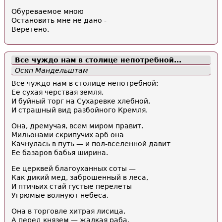
Обуреваемое мною
Остановить мне не дано -
Веретено.
Все чуждо нам в столице непотребной...
Осип Мандельштам
Все чуждо нам в столице непотребной:
Ее сухая черствая земля,
И буйный торг на Сухаревке хлебной,
И страшный вид разбойного Кремля.
Она, дремучая, всем миром правит.
Мильонами скрипучих арб она
Качнулась в путь — и пол-вселенной давит
Ее базаров бабья ширина.
Ее церквей благоуханных соты —
Как дикий мед, заброшенный в леса,
И птичьих стай густые перелеты
Угрюмые волнуют небеса.
Она в торговле хитрая лисица,
А перед князем — жалкая раба.