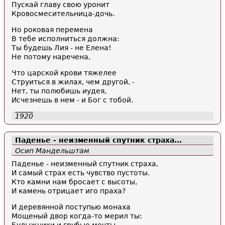
Пускай главу свою уронит
Кровосмесительница-дочь.
Но роковая перемена
В тебе исполниться должна:
Ты будешь Лия - не Елена!
Не потому наречена,
Что царской крови тяжелее
Струиться в жилах, чем другой, -
Нет, ты полюбишь иудея,
Исчезнешь в нем - и Бог с тобой.
1920
Паденье - неизменный спутник страха...
Осип Мандельштам
Паденье - неизменный спутник страха,
И самый страх есть чувство пустоты.
Кто камни нам бросает с высоты,
И камень отрицает иго праха?
И деревянной поступью монаха
Мощеный двор когда-то мерил ты: