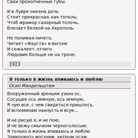
Свои прокопченные губы.
И в Лувре океана дочь
Стоит прекрасная, как тополь;
Чтоб мрамор сахарный толочь,
Влезает белкой на Акрополь.
Не понимая ничего,
Читает «Фауста» в вагоне
И сожалеет, отчего
Людовик больше не на троне.
1913
Я только в жизнь впиваюсь и люблю
Осип Мандельштам
Вооруженный зреньем узких ос,
Сосущих ось земную, ось земную,
Я чую все, с чем свидеться пришлось,
И вспоминаю наизусть и всуе...
И не рисую я, и не пою,
И не вожу смычком черноголосым:
Я только в жизнь впиваюсь и люблю
Завидовать могучим, хитрым осам.