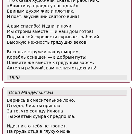
Что сказал художник, сказал и работник:
«Воистину, правда у нас одна!»
Единым духом жив и плотник,
И поэт, вкусивший святого вина!
А вам спасибо! И дни, и ночи
Мы строим вместе — и наш дом готов!
Под маской суровости скрывает рабочий
Высокую нежность грядущих веков!
Веселые стружки пахнут морем,
Корабль оснащен — в добрый путь!
Плывите же вместе к грядущим зорям,
Актер и рабочий, вам нельзя отдохнуть!
1920
Осип Мандельштам
Вернись в смесительное лоно,
Откуда, Лия, ты пришла,
За то, что солнцу Илиона
Ты желтый сумрак предпочла.
Иди, никто тебя не тронет,
На грудь отца в глухую ночь