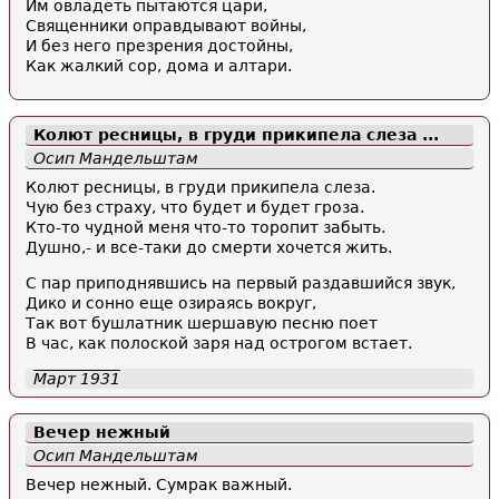
Им овладеть пытаются цари,
Священники оправдывают войны,
И без него презрения достойны,
Как жалкий сор, дома и алтари.
Колют ресницы, в груди прикипела слеза ...
Осип Мандельштам
Колют ресницы, в груди прикипела слеза.
Чую без страху, что будет и будет гроза.
Кто-то чудной меня что-то торопит забыть.
Душно,- и все-таки до смерти хочется жить.
С пар приподнявшись на первый раздавшийся звук,
Дико и сонно еще озираясь вокруг,
Так вот бушлатник шершавую песню поет
В час, как полоской заря над острогом встает.
Март 1931
Вечер нежный
Осип Мандельштам
Вечер нежный. Сумрак важный.