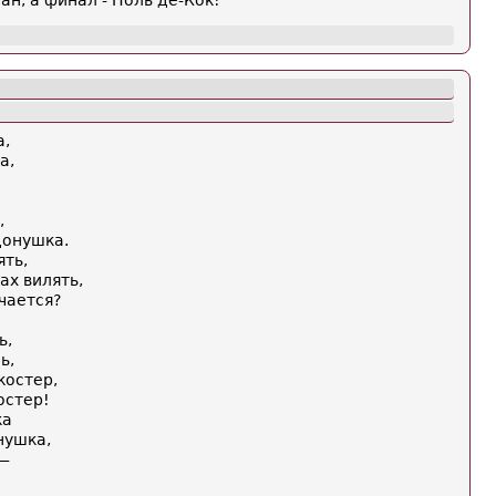
ан, а финал - Поль де-Кок!"
а,
а,
,
донушка.
ять,
ах вилять,
ечается?
ь,
ь,
костер,
остер!
ка
нушка,
 —