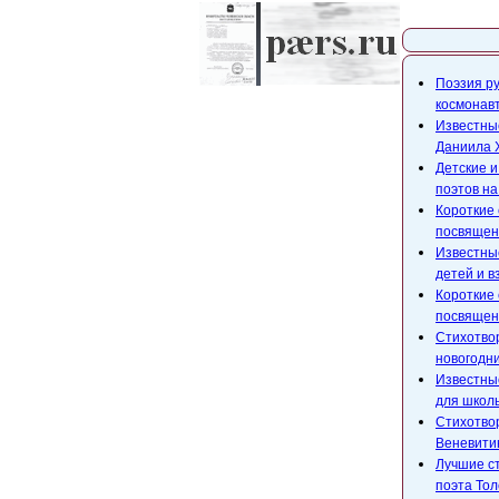
Карта с
Поэзия ру
космонавт
Известные
Даниила 
Детские 
поэтов на
Короткие 
посвящен
Известные
детей и в
Короткие 
посвящен
Стихотво
новогодни
Известны
для школь
Стихотво
Веневити
Лучшие ст
поэта Тол