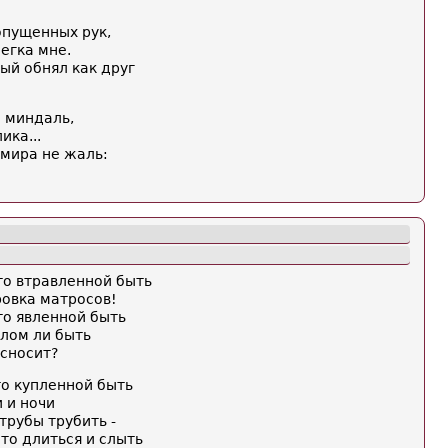
опущенных рук,
легка мне.
й обнял как друг
о миндаль,
ика...
 мира не жаль:
то втравленной быть
ровка матросов!
то явленной быть
алом ли быть
 сносит?
то купленной быть
и и ночи
трубы трубить -
Это длиться и слыть