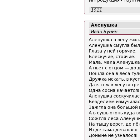
Интродукция - Гауптм
1911
Аленушка
Иван Бунин
Аленушка в лесу жил
Аленушка смугла был
Глаза у ней горячие,
Блескучие, стоячие.
Мала, мала Аленушка
А пьет с отцом — до 
Пошла она в леса гул
Дружка искать, в куст
Да кто ж в лесу встр
Одна сосна качается!
Аленушка соскучилас
Безделием измучилас
Зажгла она большой 
А в сушь огонь куда в
Сожгла леса Аленуш
На тыщу верст, до пё
И где сама девалася
Доныне не узналося!