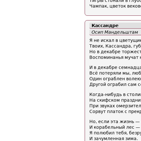
Тигры стонали в глуб
Чампак, цветок веков
Кассандре
Осип Мандельштам
Я не искал в цветущи
Твоих, Кассандра, губ
Но в декабре торжес
Воспоминанья мучат 
И в декабре семнадц
Всё потеряли мы, люб
Один ограблен волею
Другой ограбил сам се
Когда-нибудь в стол
На скифском праздни
При звуках омерзите
Сорвут платок с прек
Но, если эта жизнь 
И корабельный лес —
Я полюбил тебя, безр
И зачумленная зима.