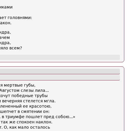
иками
н
ает головнями:
акон.
ндра,
зачем
ндра,
ияло всем?
я мертвые губы,
Августом слезы лила...
хочут победные трубы
 вечерняя стелется мгла.
плененный ее красотою,
 шепчет в смятении он:
. в триумфе пошлет пред собою...»
так же спокоен наклон.
. О, как мало осталось