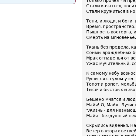
Только прочел - и пре
Стали качаться, носи
Стали кружиться в но
Тени, и люди, и боги, 
Время, пространство,
Пышность восторга, и
Смерть на мгновенье,
Ткань без предела, к
Сонмы враждебных бе
Мрак отпаденья от в
Ужас мучительный, со
К самому небу вознос
Рушится с гулом утес 
Топот и ропот, мольб
Тысячи быстрых и зво
Бешено мчатся и люди
Майя! О, Майя! Лучис
"Жизнь - для незнающи
Майя - бездушный не
Скрылись виденья. Н
Ветер в узорах ветве