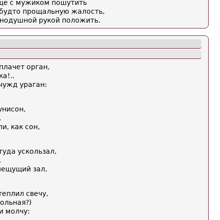
еще с мужиком пошутить
 будто прощальную жалость,
внодушной рукой положить.
плачет орган,
а!..
чужд ураган:
унисон,
,
, как сон,
туда ускользал,
.
лещущий зал,
теплил свечу,
ольная?)
и молчу: