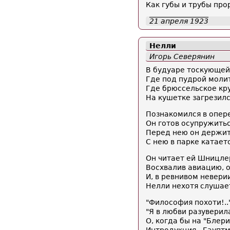
Как губы и трубы про
21 апреля 1923
Нелли
Игорь Северянин
В будуаре тоскующей
Где под пудрой молит
Где брюссельское кру
На кушетке загрезилс
Познакомился в опере
Он готов осупружитьс
Перед нею он держитс
С нею в парке катаетс
Он читает ей Шницлер
Восхвалив авиацию, 
И, в ревнивом неверии
Нелли нехотя слушает
"Философия похоти!..
"Я в любви разуверила
О, когда бы на "Блер