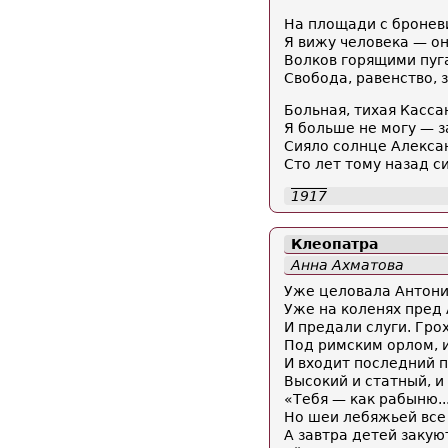
На площади с бронев
Я вижу человека — о
Волков горящими пуг
Свобода, равенство, з
Больная, тихая Касса
Я больше не могу — 
Сияло солнце Алекса
Сто лет тому назад с
1917
Клеопатра
Анна Ахматова
Уже целовала Антони
Уже на коленях пред 
И предали слуги. Гро
Под римским орлом, и
И входит последний 
Высокий и статный, и
«Тебя — как рабыню..
Но шеи лебяжьей все 
А завтра детей закуют