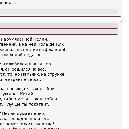
рочеств.
 нарумяненной Нелли,
венник, а на ней Поль де-Кяк,
жево... на платке из фланели! -
я молодой педагог.
 и влюбился, как юнкер.
я, он решился на все.
я, точно мальчик, на струнке,
я и играет в серсо.
а, посвящает в коктэбли,
осуждает Китай.
, тайно метит в констэбли...
,- "лучше ты покатай".
" Нелли думает едко:
сь, господин педагог...
ио" поместилась кушетка!