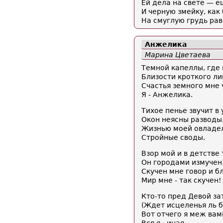
Ей дела на свете — 
И черную змейку, как
На смуглую грудь ра
Анжелика
Марина Цветаева
Темной капеллы, где 
Близости кроткого лик
Счастья земного мне 
Я - Анжелика.
Тихое пенье звучит в 
Окон неясны разводы
Жизнью моей овладели
Стройные своды.
Взор мой и в детстве 
Он городами измучен
Скучен мне говор и б
Мир мне - так скучен!
Кто-то пред Девой за
(Ждет исцеленья ль б
Вот отчего я меж вам