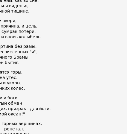
д ним, как во сне,
ться виденья,
чной тишине.
и звери,
 причина, и цель,
 сумрак потери,
 и вновь колыбель.
артина без рамы,
счисленных "я",
ечного Брамы,
н бытия.
ятся горы,
на утес,
ы и укоры,
нких колес.
 и боги...
тый обман!
х, призрак - для йоги,
мой океан!"
а горных вершинах.
й трепетал.