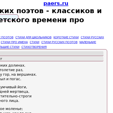
paers.ru
ких поэтов - классиков и
етского времени про
Х ПОЭТОВ
СТИХИ ДЛЯ ШКОЛЬНИКОВ
КОРОТКИЕ СТИХИ
СТИХИ РУССКИХ
СТИХИ ПРО ИМЕНА
СТИХИ
СТИХИ РУССКИХ ПОЭТОВ
МАЛЕНЬКИЕ
ЛЬШИЕ СТИХИ
СТИХОТВОРЕНИЯ
т
оких долинах.
толетие раз,
 гор, на вершинах.
ыл и погас.
думчивый йоги,
едней мертвеца,
стительно-строги
ного лица.
тое моленье;