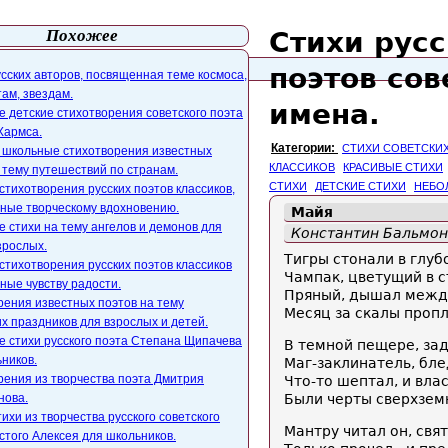
Похожее
Стихи русс
айта
webmaster@paers.ru
поэтов сов
сских авторов, посвященная теме космоса,
ам, звездам.
имена.
 детские стихотворения советского поэта
Хармса.
Категории:
СТИХИ СОВЕТСКИ
и школьные стихотворения известных
КЛАССИКОВ
КРАСИВЫЕ СТИХИ
 тему путешествий по странам.
СТИХИ
ДЕТСКИЕ СТИХИ
НЕБО
стихотворения русских поэтов классиков,
ные творческому вдохновению.
Майя
 стихи на тему ангелов и демонов для
Константин Бальмон
зрослых.
Тигры стонали в глуб
стихотворения русских поэтов классиков
Чампак, цветущий в с
ные чувству радости.
Пряный, дышал между
рения известных поэтов на тему
Месяц за скалы пропл
х праздников для взрослых и детей.
е стихи русского поэта Степана Щипачева
В темной пещере, за
ников.
Маг-заклинатель, бл
рения из творчества поэта Дмитрия
Что-то шептал, и вла
нова.
Были черты сверхзем
ихи из творчества русского советского
Мантру читал он, свя
стого Алексея для школьников.