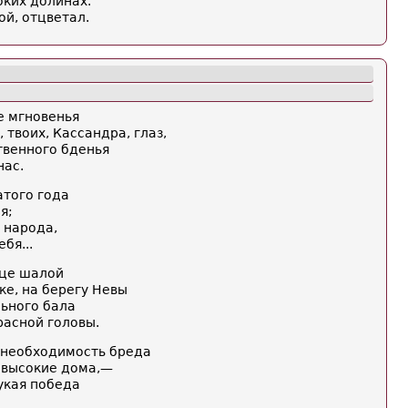
оких долинах.
ой, отцветал.
е мгновенья
, твоих, Кассандра, глаз,
твенного бденья
нас.
атого года
я;
 народа,
бя...
ице шалой
ке, на берегу Невы
льного бала
расной головы.
— необходимость бреда
 высокие дома,—
укая победа