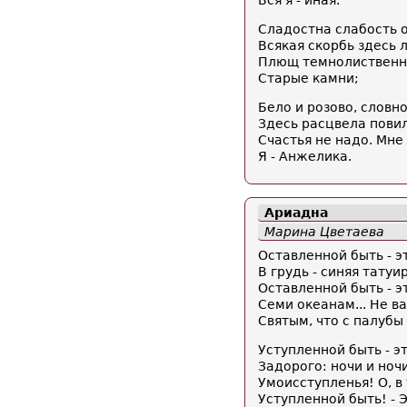
Вся я - иная.
Сладостна слабость 
Всякая скорбь здесь 
Плющ темнолиственны
Старые камни;
Бело и розово, словн
Здесь расцвела повил
Счастья не надо. Мне
Я - Анжелика.
Ариадна
Марина Цветаева
Оставленной быть - э
В грудь - синяя татуи
Оставленной быть - э
Семи океанам... Не в
Святым, что с палубы
Уступленной быть - э
Задорого: ночи и ноч
Умоисступленья! О, в 
Уступленной быть! - 