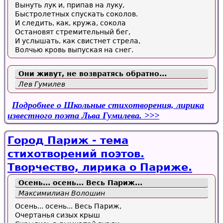
Вынуть лук и, припав на луку,
Быстролетных спускать соколов.
И следить, как, кружа, сокола
Остановят стремительный бег,
И услышать, как свистнет стрела,
Волчью кровь выпуская на снег.
Они живут, не возвратясь обратно...
Лев Гумилев
Подробнее
о Школьные стихотворения, лирика
известного поэта Льва Гумилева.
Город Париж - тема
стихотворений поэтов.
Творчество, лирика о Париже.
Осень... осень... Весь
Париж
...
Максимилиан Волошин
Осень... осень... Весь Париж,
Очертанья сизых крыш