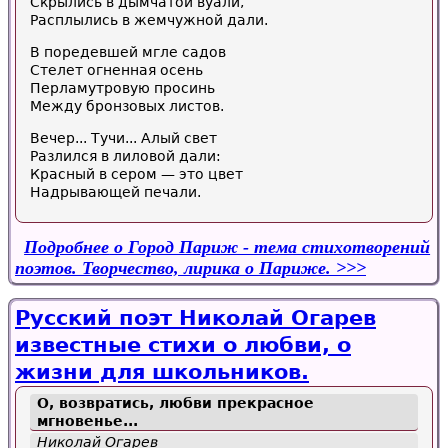
Скрылись в дымчатой вуали,
Расплылись в жемчужной дали.
В поредевшей мгле садов
Стелет огненная осень
Перламутровую просинь
Между бронзовых листов.
Вечер... Тучи... Алый свет
Разлился в лиловой дали:
Красный в сером — это цвет
Надрывающей печали.
Подробнее
о Город Париж - тема стихотворений
поэтов. Творчество, лирика о Париже.
Русский поэт Николай Огарев
известные стихи о любви, о
жизни для школьников.
О, возвратись, любви прекрасное
мгновенье...
Николай Огарев