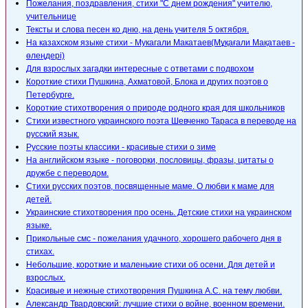
Пожелания, поздравления, стихи "С днем рождения" учителю,
учительнице
Тексты и слова песен ко дню, на день учителя 5 октября.
На казахском языке стихи - Мукагали Макатаев(Мұқағали Мақатаев -
өлеңдері)
Для взрослых загадки интересные с ответами с подвохом
Короткие стихи Пушкина, Ахматовой, Блока и других поэтов о
Петербурге.
Короткие стихотворения о природе родного края для школьников
Стихи известного украинского поэта Шевченко Тараса в переводе на
русский язык.
Русские поэты классики - красивые стихи о зиме
На английском языке - поговорки, пословицы, фразы, цитаты о
дружбе с переводом.
Стихи русских поэтов, посвященные маме. О любви к маме для
детей.
Украинские стихотворения про осень. Детские стихи на украинском
языке.
Прикольные смс - пожелания удачного, хорошего рабочего дня в
стихах.
Небольшие, короткие и маленькие стихи об осени. Для детей и
взрослых.
Красивые и нежные стихотворения Пушкина А.С. на тему любви.
Александр Твардовский: лучшие стихи о войне, военном времени.