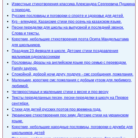
Известные стихотворения классика Александра Сергеевича Пушкина
о природе.
Русские пословицы и поговорки о спорте и здоровье для детей.
Күз - өлеңдері. Казахские стихи про осень на казахском языке.
Песни переделки для школы на выпускной и последний звонок.
Слова и тексты.
Короткие, небольшие стихотворения поэта Осипа Мандельштама
для школьников.
Праздник 23 февраля в школе. Детские стихи поздравления
мальчикам одноклассникам
Пословицы, фразы на английском языке про семью с переводом.
Family sayings.
Спокойной, доброй ночи другу, подруге - смс сообщения, пожелания.
Маленькие, короткие смс пожелания с добрым утром для любимого,
любимой.
Четверостишья и маленькие стихи о весне и про весну
Тексты переделанных песен, песни-переделки в школу на Первое
сентября.
Стихи для детей русских поэтов про времена года.
Украинские стихотворения про зиму. Детские стихи на украинском
языке.
Короткие, небольшие народные пословицы, поговорки о дружбе для
школьников, детей