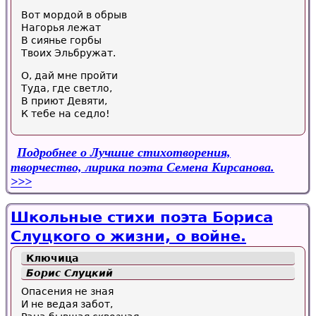
Вот мордой в обрыв
Нагорья лежат
В сиянье горбы
Твоих Эльбружат.
О, дай мне пройти
Туда, где светло,
В приют Девяти,
К тебе на седло!
Подробнее
о Лучшие стихотворения,
творчество, лирика поэта Семена Кирсанова.
Школьные стихи поэта Бориса
Слуцкого о жизни, о войне.
Ключица
Борис Слуцкий
Опасения не зная
И не ведая забот,