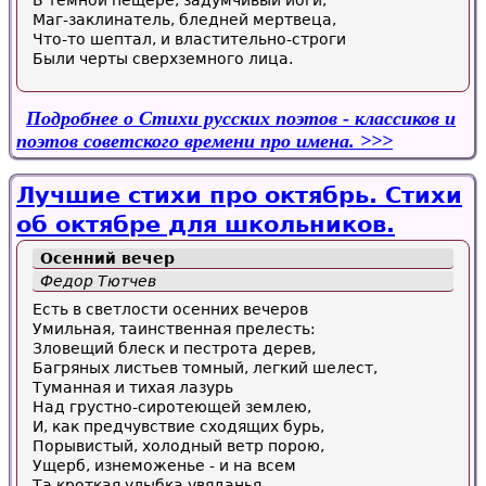
В темной пещере, задумчивый йоги,
Маг-заклинатель, бледней мертвеца,
Что-то шептал, и властительно-строги
Были черты сверхземного лица.
Подробнее
о Стихи русских поэтов - классиков и
поэтов советского времени про имена.
Лучшие стихи про октябрь. Стихи
об октябре для школьников.
Осенний вечер
Федор Тютчев
Есть в светлости осенних вечеров
Умильная, таинственная прелесть:
Зловещий блеск и пестрота дерев,
Багряных листьев томный, легкий шелест,
Туманная и тихая лазурь
Над грустно-сиротеющей землею,
И, как предчувствие сходящих бурь,
Порывистый, холодный ветр порою,
Ущерб, изнеможенье - и на всем
Та кроткая улыбка увяданья,