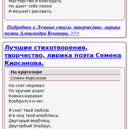
Мастерство и благодать
Не дают тебе покоя
И мешают рисовать.
Подробнее
о Лучшие стихи, творчество, лирика
поэта Александра Кушнера.
Лучшие стихотворения,
творчество, лирика поэта Семена
Кирсанова.
На кругозоре
Семен Кирсанов
На снег-перевал
По кручам дорог
Кавказ-караван
Взобрался и лег.
Я снег твой люблю
И в лед твой влюблюсь,
Двугорый верблюд,
Двугорбый Эльбрус.