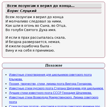
Всем лозунгам я верил до конца...
Борис Слуцкий
Всем лозунгам я верил до конца
И молчаливо следовал за ними,
Как шли в огонь во Сына, во Отца,
Во голубя Святого Духа имя.
И если в прах рассыпалась скала,
И бездна разверзается, немая,
И ежели ошибочка была -
Вину и на себя я принимаю.
Похожее
Известные стихотворения для школьников советского поэта
Клычкова.
Поэзия, творчество, стихи, лирика поэта Виктора Гончарова.
Известные стихи русского поэта Степана Щипачева для школьников.
Лучшие стихи известного поэта СССР Геннадия Шпаликова.
Известные стихи Всеволода Рождественского. Лирика советского
поэта
Стихи русских поэтов - классиков и поэтов советского времени про