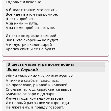
Годовые и вековые.
А бывает также, что вспять
Все идет в этом микромире:
Шесть пробьет,
А за ними — пять,
А за ними пробьет четыре.
И никто не крикнет: скорей!
Зная, что скорей — не будет.
А индустрия календарей
Крепко спит, и ее не будят.
В шесть часов утра после войны
Борис Слуцкий
Убили самых смелых, самых лучших,
А тихие и слабые - спаслись.
По проволоке, ржавой и колючей,
Сползает плющ, карабкается ввысь.
Кукушка от зари и до зари
Кукует годы командиру взвода
И в первый раз за все четыре года
Не лжет ему, а правду говорит.