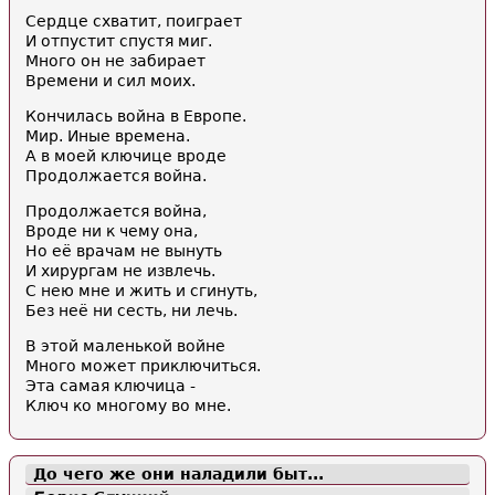
Сердце схватит, поиграет
И отпустит спустя миг.
Много он не забирает
Времени и сил моих.
Кончилась война в Европе.
Мир. Иные времена.
А в моей ключице вроде
Продолжается война.
Продолжается война,
Вроде ни к чему она,
Но её врачам не вынуть
И хирургам не извлечь.
С нею мне и жить и сгинуть,
Без неё ни сесть, ни лечь.
В этой маленькой войне
Много может приключиться.
Эта самая ключица -
Ключ ко многому во мне.
До чего же они наладили быт...