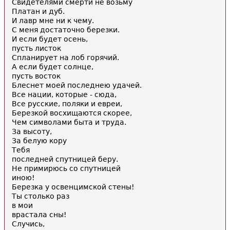
Свидетелями смерти не возьму
Платан и дуб.
И лавр мне ни к чему.
С меня достаточно березки.
И если будет осень,
пусть листок
Спланирует на лоб горячий.
А если будет солнце,
пусть восток
Блеснет моей последнею удачей.
Все нации, которые - сюда,
Все русские, поляки и евреи,
Березкой восхищаются скорее,
Чем символами быта и труда.
За высоту,
За белую кору
Тебя
последней спутницей беру.
Не примирюсь со спутницей
иною!
Березка у освенцимской стены!
Ты столько раз
в мои
врастала сны!
Случись,