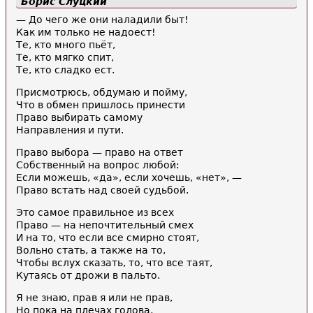
Борис Слуцкий
— До чего же они наладили быт!
Как им только не надоест!
Те, кто много пьёт,
Те, кто мягко спит,
Те, кто сладко ест.
Присмотрюсь, обдумаю и пойму,
Что в обмен пришлось принести
Право выбирать самому
Направления и пути.
Право выбора — право на ответ
Собственный на вопрос любой:
Если можешь, «да», если хочешь, «нет», —
Право встать над своей судьбой.
Это самое правильное из всех
Право — на непочтительный смех
И на то, что если все смирно стоят,
Вольно стать, а также на то,
Чтобы вслух сказать, то, что все таят,
Кутаясь от дрожи в пальто.
Я не знаю, прав я или не прав,
Но пока на плечах голова,