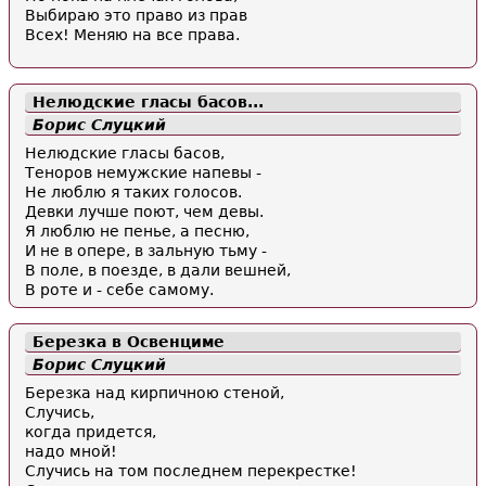
Выбираю это право из прав
Всех! Меняю на все права.
Нелюдские гласы басов...
Борис Слуцкий
Нелюдские гласы басов,
Теноров немужские напевы -
Не люблю я таких голосов.
Девки лучше поют, чем девы.
Я люблю не пенье, а песню,
И не в опере, в зальную тьму -
В поле, в поезде, в дали вешней,
В роте и - себе самому.
Березка в Освенциме
Борис Слуцкий
Березка над кирпичною стеной,
Случись,
когда придется,
надо мной!
Случись на том последнем перекрестке!