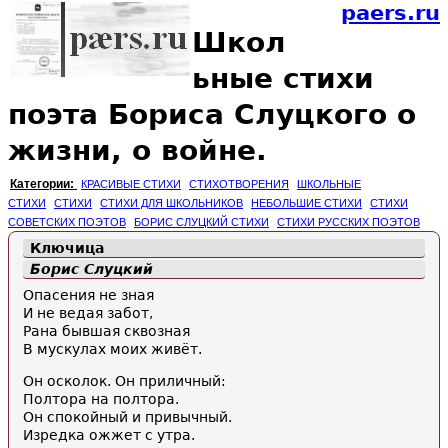
paers.ru
Школ
ьные стихи
поэта Бориса Слуцкого о
жизни, о войне.
Категории:
КРАСИВЫЕ СТИХИ
СТИХОТВОРЕНИЯ
ШКОЛЬНЫЕ
СТИХИ
СТИХИ
СТИХИ ДЛЯ ШКОЛЬНИКОВ
НЕБОЛЬШИЕ СТИХИ
СТИХИ
СОВЕТСКИХ ПОЭТОВ
БОРИС СЛУЦКИЙ СТИХИ
СТИХИ РУССКИХ ПОЭТОВ
Ключица
Борис Слуцкий
Опасения не зная
И не ведая забот,
Рана бывшая сквозная
В мускулах моих живёт.
Он осколок. Он приличный:
Полтора на полтора.
Он спокойный и привычный.
Изредка ожжет с утра.