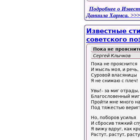
Подробнее
о Извест
Даниила Хармса.
Известные ст
советского по
Пока не прояснитс
Сергей Клычков
Пока не прояснится
И мысль моя, и речь,
Суровой власяницы
Я не снимаю с плеч!
Увы!- за миг отрады,
Благословенный миг
Пройти мне много н
Под тяжестью вериг
Но, поборов усилья
И сбросив тяжкий сп
Я вижу вдруг, как кр
Растут, растут, расту