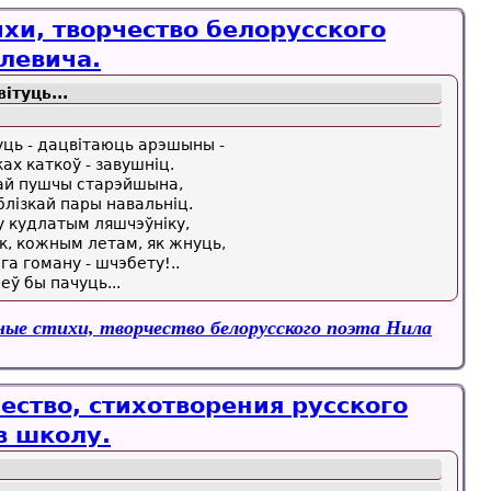
хи, творчество белорусского
левича.
iтуць...
туць - дацвiтаюць арэшыны -
ах каткоў - завушнiц.
этай пушчы старэйшына,
блiзкай пары навальнiц.
 у кудлатым ляшчэўнiку,
к, кожным летам, як жнуць,
га гоману - шчэбету!..
цеў бы пачуць...
ые стихи, творчество белорусского поэта Нила
ество, стихотворения русского
в школу.