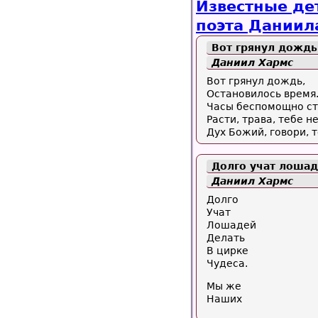
Известные де
поэта Даниил
Вот грянул дождь.
Даниил Хармс
Вот грянул дождь,
Остановилось время
Часы беспомощно ст
Расти, трава, тебе н
Дух Божий, говори, т
Долго учат лоша
Даниил Хармс
Долго
Учат
Лошадей
Делать
В цирке
Чудеса.
Мы же
Наших