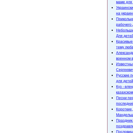
маме для 
Украински
на украин
Прикольны
рабочего 
Небольшие
Для детей
Красивые
тему любв
Александр
военном 
Известны
Сергееви
Русские п
для детей
Күз - өле
казахском
Песни пе
последний
Короткие
Мандельш
Праздник 
поздравл
Пословицы