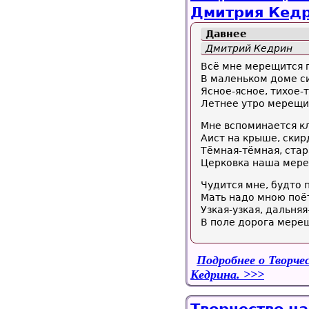
Дмитрия Кедр
Давнее
Дмитрий Кедрин
Всё мне мерещится п
В маленьком доме си
Ясное-ясное, тихое-
Летнее утро мерещи
Мне вспоминается кл
Аист на крыше, скир
Тёмная-тёмная, стар
Церковка наша мере
Чудится мне, будто
Мать надо мною поёт
Узкая-узкая, дальня
В поле дорога мере
Подробнее
о Творче
Кедрина.