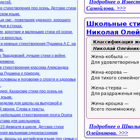
Подробнее
о Извест
детей.
Самойлова.
е стихотворения про осень. Детские стихи
ском языке.
е смс - пожелания удачного, хорошего
Школьные сти
дня в стихах.
Николая Олей
, короткие и маленькие стихи об осени.
 и взрослых.
Классификация ж
 и нежные стихотворения Пушкина А.С. на
Николай Олейник
и.
 Твардовский: лучшие стихи о войне,
Жена-кобыла —
времени.
Для удовлетворенья
е стихотворения классика Александра
Жена-корова —
ча Пушкина о природе.
Для тихого семейног
ословицы и поговорки о спорте и здоровье
.
Жена-стерва —
ңдері. Казахские стихи про осень на
Для раздраженья не
 языке.
ределки для школы на выпускной и
Жена-крошка —
Всего понемножку.
 звонок. Слова и тексты.
, небольшие стихотворения поэта Осипа
тама для школьников.
Подробнее
о Школьн
23 февраля в школе. Детские стихи
Олейникова.
ения мальчикам одноклассникам
, фразы на английском языке про семью с