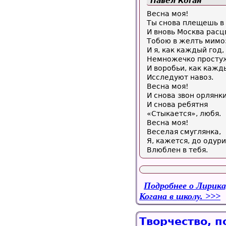
Павел Коган
Весна моя!
Ты снова плещешь в
И вновь Москва расц
Тобою в желть мимо
И я, как каждый год,
Немножечко просту
И воробьи, как кажд
Исследуют навоз.
Весна моя!
И снова звон орлянки
И снова ребятня
«Стыкается», любя.
Весна моя!
Веселая смуглянка,
Я, кажется, до одури
Влюблен в тебя.
Подробнее
о Лирика
Когана в школу.
Творчество, п