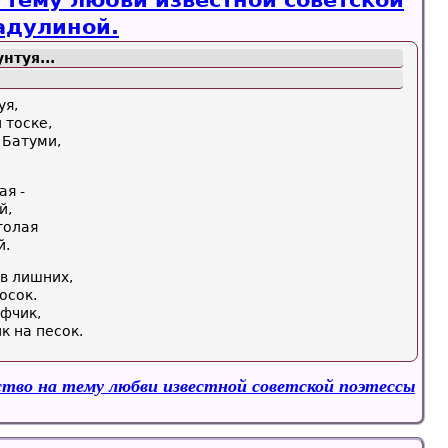
 тему любви известной советской
адулиной.
нтуя...
уя,
 тоске,
 Батуми,
ая -
й,
голая
й.
в лишних,
осок.
фчик,
к на песок.
ство на тему любви известной советской поэтессы