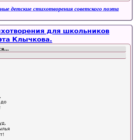
ные детские стихотворения советского поэта
ихотворения для школьников
эта Клычкова.
я...
,
адо
!
уд,
ылья
т!