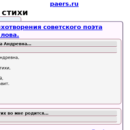
paers.ru
стихи
хотворения советского поэта
лова.
а Андревна...
Андревна,
тихи,
й,
авит.
.
их во мне родится...