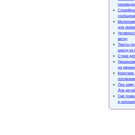
переводом
Спокойной
сообщени
Маленькие
для люби
Четверост
весну
Тексты пе
школу на 
Стихи для
Украински
на украин
Короткие
поговорки
Про зиму 
Для детей
Смс поже
и хороше