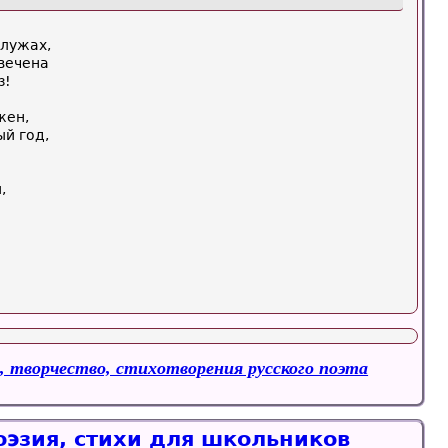
 лужах,
вечена
з!
жен,
ый год,
,
, творчество, стихотворения русского поэта
оэзия, стихи для школьников