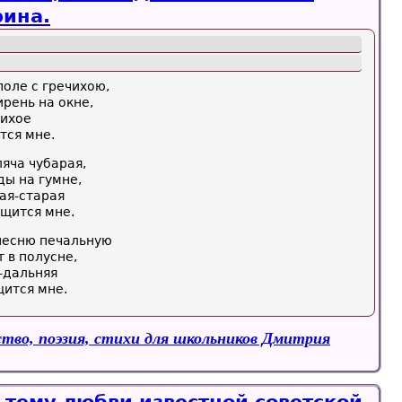
ина.
оле с гречихою,
рень на окне,
тихое
тся мне.
яча чубарая,
ды на гумне,
ая-старая
щится мне.
 песню печальную
 в полусне,
я-дальняя
щится мне.
ство, поэзия, стихи для школьников Дмитрия