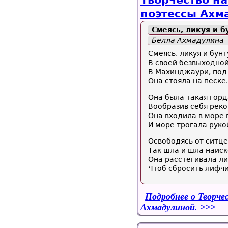
Творчество на
поэтессы Ахм
Смеясь, ликуя и бу
Белла Ахмадулина
Смеясь, ликуя и бунт
В своей безвыходной
В Махинджаури, под
Она стояла на песке.
Она была такая горд
Вообразив себя реко
Она входила в море 
И море трогала руко
Освободясь от ситце
Так шла и шла наиск
Она расстегивала ли
Чтоб сбросить лифчи
Подробнее
о Творче
Ахмадулиной.