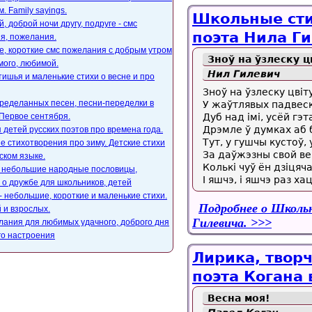
. Family sayings.
Школьные сти
, доброй ночи другу, подруге - смс
поэта Нила Ги
я, пожелания.
, короткие смс пожелания с добрым утром
Зноў на ўзлеску цв
мого, любимой.
Нил Гилевич
ишья и маленькие стихи о весне и про
Зноў на ўзлеску цвi
ределанных песен, песни-переделки в
У жаўтлявых падвеск
Первое сентября.
Дуб над iмi, усёй г
Дрэмле ў думках аб 
 детей русских поэтов про времена года.
Тут, у гушчы кустоў,
е стихотворения про зиму. Детские стихи
За даўжэзны свой ве
ском языке.
Колькi чуў ён дзiцяча
, небольшие народные пословицы,
I яшчэ, i яшчэ раз ха
 о дружбе для школьников, детей
- небольшие, короткие и маленькие стихи.
Подробнее
о Школьн
 и взрослых.
Гилевича.
лания для любимых удачного, доброго дня
го настроения
Лирика, творч
поэта Когана 
Весна моя!