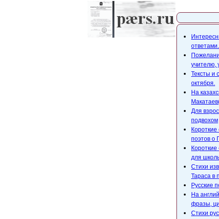
Карта с
Интересны
ответами.
Пожелания
учителю,
Тексты и 
октября.
На казахс
Макатаев(
Для взрос
подвохом
Короткие 
поэтов о 
Короткие 
для школ
Стихи изв
Тараса в 
Русские п
На англий
фразы, ци
Стихи рус