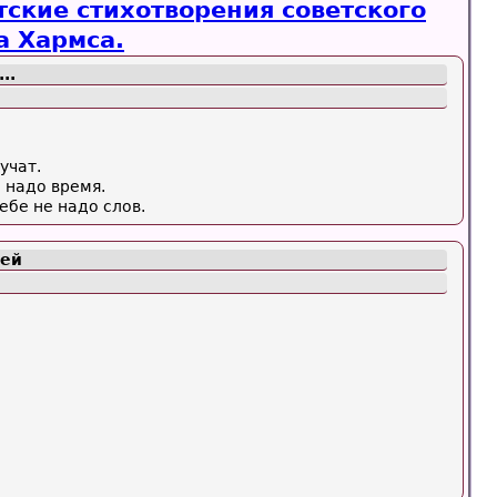
тские стихотворения советского
а Хармса.
..
.
учат.
е надо время.
ебе не надо слов.
дей