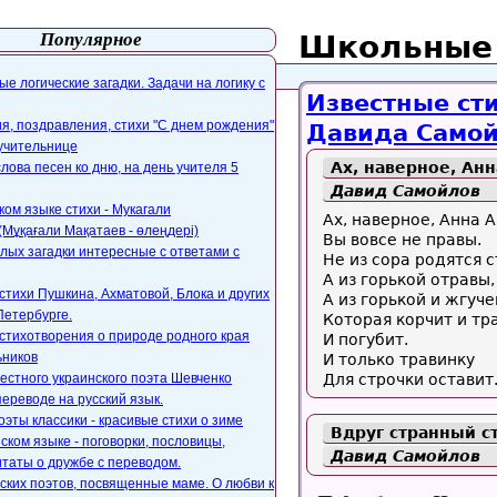
Популярное
Школьные 
айта
webmaster@paers.ru
е логические загадки. Задачи на логику с
Известные сти
, поздравления, стихи "С днем рождения"
Давида Самой
 учительнице
Ах, наверное, Анн
слова песен ко дню, на день учителя 5
Давид Самойлов
ком языке стихи - Мукагали
Ах, наверное, Анна 
Мұқағали Мақатаев - өлеңдері)
Вы вовсе не правы.
лых загадки интересные с ответами с
Не из сора родятся с
А из горькой отравы,
стихи Пушкина, Ахматовой, Блока и других
А из горькой и жгуче
Петербурге.
Которая корчит и тр
стихотворения о природе родного края
И погубит.
ьников
И только травинку
естного украинского поэта Шевченко
Для строчки оставит
переводе на русский язык.
оэты классики - красивые стихи о зиме
Вдруг странный ст
ском языке - поговорки, пословицы,
Давид Самойлов
таты о дружбе с переводом.
ских поэтов, посвященные маме. О любви к