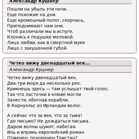
Александр Кушнер
Пошли на убыль эти ночи,
Еще похожие на дни.
Еще кромешный полог, скорчась,
Приподнимают нам они,
Чтоб различали мы в испуге,
Клонясь к подушке меловой,
Лицо любви, как в смертной муке
Лицо с закушенной губой.
Четко вижу двенадцатый век...
Александр Кушнер
Четко вижу двенадцатый век.
Два-три моря да несколько рек.
Крикнешь здесь — там услышат твой голос.
Так что ласточки в клюве могли
Занести, обогнав корабли,
В Корнуэльс из Ирландии волос.
А сейчас что за век, что за тьма!
Где письмо? Не дождаться письма.
Даром волны шумят, набегая.
Иль и впрямь европейский роман
Отменен, похоронен Тристан?