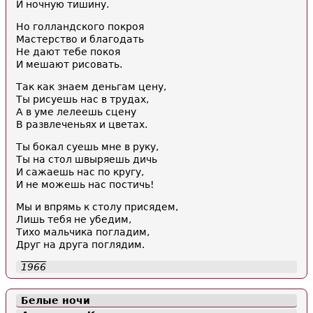
И ночную тишину.
Но голландского покроя
Мастерство и благодать
Не дают тебе покоя
И мешают рисовать.
Так как знаем деньгам цену,
Ты рисуешь нас в трудах,
А в уме лелеешь сцену
В развлеченьях и цветах.
Ты бокал суешь мне в руку,
Ты на стол швыряешь дичь
И сажаешь нас по кругу,
И не можешь нас постичь!
Мы и впрямь к столу присядем,
Лишь тебя не убедим,
Тихо мальчика погладим,
Друг на друга поглядим.
1966
Белые ночи