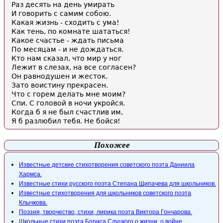
Раз десять на день умирать
И говорить с самим собою.
Какая жизнь - сходить с ума!
Как тень, по комнате шататься!
Какое счастье - ждать письма
По месяцам - и не дождаться.
Кто нам сказал, что мир у ног
Лежит в слезах, на все согласен?
Он равнодушен и жесток.
Зато воистину прекрасен.
Что с горем делать мне моим?
Спи. С головой в ночи укройся.
Когда б я не был счастлив им,
Я б разлюбил тебя. Не бойся!
Похожее
Известные детские стихотворения советского поэта Даниила
Хармса.
Известные стихи русского поэта Степана Щипачева для школьников.
Известные стихотворения для школьников советского поэта
Клычкова.
Поэзия, творчество, стихи, лирика поэта Виктора Гончарова.
Школьные стихи поэта Бориса Слуцкого о жизни, о войне.