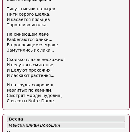
Тянут тысячи пальцев
Нити серого шелка,
И касается пяльцев
Торопливо иголка.
На синеющем лаке
Разбегаются блики...
В проносящемся мраке
Замутились их лики...
Сколько глазок несхожих!
И несутся в смятенье,
И целуют прохожих,
И ласкают растенья...
И на груды сокровищ,
Разлитых по камням.
Смотрят морды чудовищ
С высоты Notre-Dame.
Весна
Максимилиан Волошин