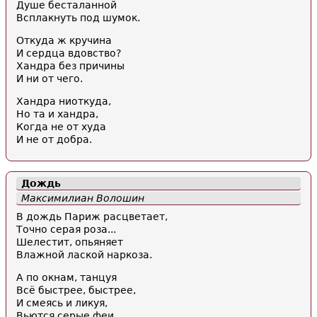
Душе бесталанной
Всплакнуть под шумок.
Откуда ж кручина
И сердца вдовство?
Хандра без причины
И ни от чего.
Хандра ниоткуда,
Но та и хандра,
Когда не от худа
И не от добра.
Дождь
Максимилиан Волошин
В дождь Париж расцветает,
Точно серая роза...
Шелестит, опьяняет
Влажной лаской наркоза.
А по окнам, танцуя
Всё быстрее, быстрее,
И смеясь и ликуя,
Вьются серые феи...