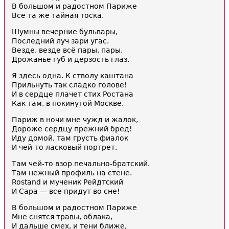
В большом и радостном Париже
Все та же тайная тоска.
Шумны вечерние бульвары,
Последний луч зари угас.
Везде, везде всё пары, пары,
Дрожанье губ и дерзость глаз.
Я здесь одна. К стволу каштана
Прильнуть так сладко голове!
И в сердце плачет стих Ростана
Как там, в покинутой Москве.
Париж в ночи мне чужд и жалок,
Дороже сердцу прежний бред!
Иду домой, там грусть фиалок
И чей-то ласковый портрет.
Там чей-то взор печально-братский.
Там нежный профиль на стене.
Rostand и мученик Рейдтский
И Сара — все придут во сне!
В большом и радостном Париже
Мне снятся травы, облака,
И дальше смех, и тени ближе,