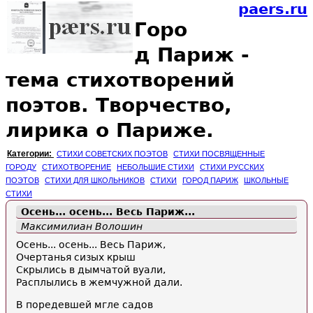
paers.ru
Горо
д Париж -
тема стихотворений
поэтов. Творчество,
лирика о Париже.
Категории:
СТИХИ СОВЕТСКИХ ПОЭТОВ
СТИХИ ПОСВЯЩЕННЫЕ
ГОРОДУ
СТИХОТВОРЕНИЕ
НЕБОЛЬШИЕ СТИХИ
СТИХИ РУССКИХ
ПОЭТОВ
СТИХИ ДЛЯ ШКОЛЬНИКОВ
СТИХИ
ГОРОД ПАРИЖ
ШКОЛЬНЫЕ
СТИХИ
Осень... осень... Весь
Париж
...
Максимилиан Волошин
Осень... осень... Весь Париж,
Очертанья сизых крыш
Скрылись в дымчатой вуали,
Расплылись в жемчужной дали.
В поредевшей мгле садов