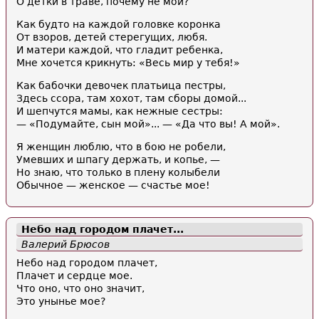
О детки в траве, почему не мои?
Как будто на каждой головке коронка
От взоров, детей стерегущих, любя.
И матери каждой, что гладит ребенка,
Мне хочется крикнуть: «Весь мир у тебя!»
Как бабочки девочек платьица пестры,
Здесь ссора, там хохот, там сборы домой...
И шепчутся мамы, как нежные сестры:
— «Подумайте, сын мой»... — «Да что вы! А мой».
Я женщин люблю, что в бою не робели,
Умевших и шпагу держать, и копье, —
Но знаю, что только в плену колыбели
Обычное — женское — счастье мое!
Небо над городом плачет...
Валерий Брюсов
Небо над городом плачет,
Плачет и сердце мое.
Что оно, что оно значит,
Это унынье мое?