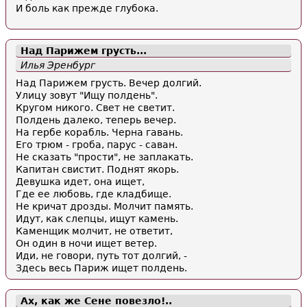
И боль как прежде глубока.
Над
Парижем
грусть...
Илья Эренбург
Над Парижем грусть. Вечер долгий.
Улицу зовут "Ищу полдень".
Кругом никого. Свет не светит.
Полдень далеко, теперь вечер.
На гербе корабль. Черна гавань.
Его трюм - гроба, парус - саван.
Не сказать "прости", не заплакать.
Капитан свистит. Поднят якорь.
Девушка идет, она ищет,
Где ее любовь, где кладбище.
Не кричат дрозды. Молчит память.
Идут, как слепцы, ищут камень.
Каменщик молчит, не ответит,
Он один в ночи ищет ветер.
Иди, не говори, путь тот долгий, -
Здесь весь Париж ищет полдень.
Ах, как же Сене повезло!..