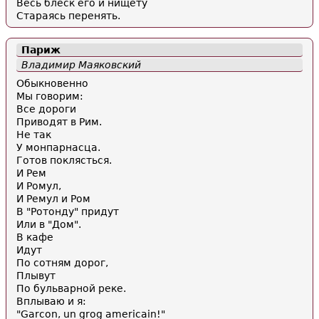
Весь блеск его и нищету
Стараясь перенять.
Париж
Владимир Маяковский
Обыкновенно
Мы говорим:
Все дороги
Приводят в Рим.
Не так
У монпарнасца.
Готов поклясться.
И Рем
И Ромул,
И Ремул и Ром
В "Ротонду" придут
Или в "Дом".
В кафе
Идут
По сотням дорог,
Плывут
По бульварной реке.
Вплываю и я:
"Garcon, un grog americain!"