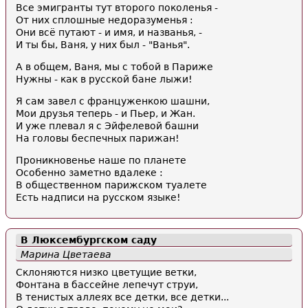
Все эмигранты тут второго поколенья -
От них сплошные недоразуменья :
Они всё путают - и имя, и названья, -
И ты бы, Ваня, у них был - "Ванья".
А в общем, Ваня, мы с тобой в Париже
Нужны - как в русской бане лыжи!
Я сам завел с француженкою шашни,
Мои друзья теперь - и Пьер, и Жан.
И уже плевал я с Эйфелевой башни
На головы беспечных парижан!
Проникновенье наше по планете
Особенно заметно вдалеке :
В общественном парижском туалете
Есть надписи на русском языке!
В Люксембургском саду
Марина Цветаева
Склоняются низко цветущие ветки,
Фонтана в бассейне лепечут струи,
В тенистых аллеях всe детки, всe детки...