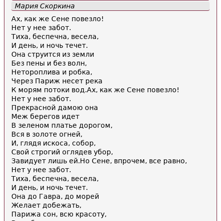
Мария Скоркина
Ах, как же Сене повезло!
Нет у нее забот.
Тиха, беспечна, весела,
И день, и ночь течет.
Она струится из земли
Без пены и без волн,
Нетороплива и робка,
Через Париж несет река
К морям потоки вод.Ах, как же Сене повезло!
Нет у нее забот.
Прекрасной дамою она
Меж берегов идет
В зеленом платье дорогом,
Вся в золоте огней,
И, глядя искоса, собор,
Свой строгий оглядев убор,
Завидует лишь ей.Но Сене, впрочем, все равно,
Нет у нее забот.
Тиха, беспечна, весела,
И день, и ночь течет.
Она до Гавра, до морей
Желает добежать,
Парижа сон, всю красоту,