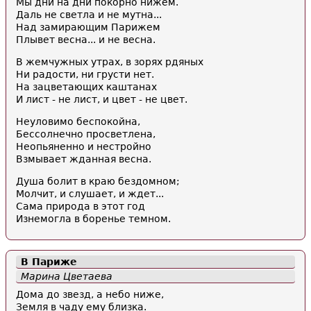
Мы дни на дни покорно нижем.
Даль не светла и не мутна...
Над замирающим Парижем
Плывет весна... и не весна.
В жемчужных утрах, в зорях рдяных
Ни радости, ни грусти нет.
На зацветающих каштанах
И лист - не лист, и цвет - не цвет.
Неуловимо беспокойна,
Бессолнечно просветлена,
Неопьяненно и нестройно
Взмывает жданная весна.
Душа болит в краю бездомном;
Молчит, и слушает, и ждет...
Сама природа в этот год
Изнемогла в боренье темном.
В
Париже
Марина Цветаева
Дома до звезд, а небо ниже,
Земля в чаду ему близка.