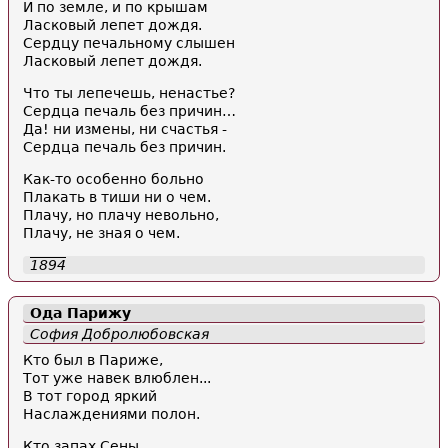
И по земле, и по крышам
Ласковый лепет дождя.
Сердцу печальному слышен
Ласковый лепет дождя.
Что ты лепечешь, ненастье?
Сердца печаль без причин…
Да! ни измены, ни счастья -
Сердца печаль без причин.
Как-то особенно больно
Плакать в тиши ни о чем.
Плачу, но плачу невольно,
Плачу, не зная о чем.
1894
Ода
Парижу
София Добролюбовская
Кто был в Париже,
Тот уже навек влюблен...
В тот город яркий
Наслаждениями полон.
Кто запах Сены