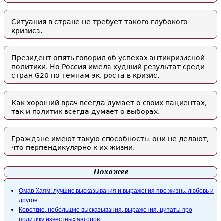
Ситуация в стране не требует такого глубокого
кризиса.
Президент опять говорил об успехах антикризисной
политики. Но Россия имела худший результат среди
стран G20 по темпам эк. роста в кризис.
Как хороший врач всегда думает о своих пациентах,
так и политик всегда думает о выборах.
Граждане имеют такую способность: они не делают,
что перпендикулярно к их жизни.
Похожее
Омар Хаям: лучшие высказывания и выражения про жизнь, любовь и
другое.
Короткие, небольшие высказывания, выражения, цитаты про
политику известных авторов.