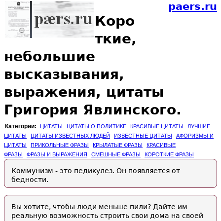
paers.ru
Коро
ткие,
небольшие
высказывания,
выражения, цитаты
Григория Явлинского.
Категории:
ЦИТАТЫ
ЦИТАТЫ О ПОЛИТИКЕ
КРАСИВЫЕ ЦИТАТЫ
ЛУЧШИЕ
ЦИТАТЫ
ЦИТАТЫ ИЗВЕСТНЫХ ЛЮДЕЙ
ИЗВЕСТНЫЕ ЦИТАТЫ
АФОРИЗМЫ И
ЦИТАТЫ
ПРИКОЛЬНЫЕ ФРАЗЫ
КРЫЛАТЫЕ ФРАЗЫ
КРАСИВЫЕ
ФРАЗЫ
ФРАЗЫ И ВЫРАЖЕНИЯ
СМЕШНЫЕ ФРАЗЫ
КОРОТКИЕ ФРАЗЫ
Коммунизм - это педикулез. Он появляется от
бедности.
Вы хотите, чтобы люди меньше пили? Дайте им
реальную возможность строить свои дома на своей