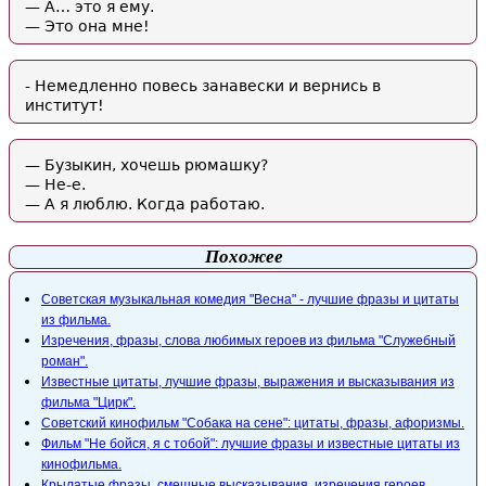
— А… это я ему.
— Это она мне!
- Немедленно повесь занавески и вернись в
институт!
— Бузыкин, хочешь рюмашку?
— Не-е.
— А я люблю. Когда работаю.
Похожее
Советская музыкальная комедия "Весна" - лучшие фразы и цитаты
из фильма.
Изречения, фразы, слова любимых героев из фильма "Служебный
роман".
Известные цитаты, лучшие фразы, выражения и высказывания из
фильма "Цирк".
Советский кинофильм "Собака на сене": цитаты, фразы, афоризмы.
Фильм "Не бойся, я с тобой": лучшие фразы и известные цитаты из
кинофильма.
Крылатые фразы, смешные высказывания, изречения героев