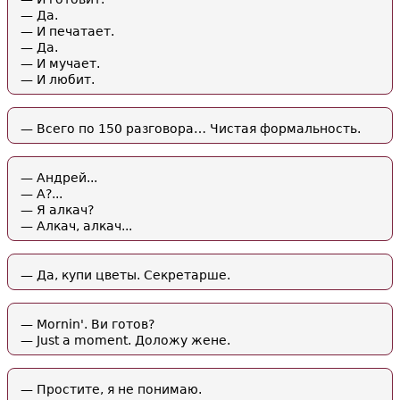
— Да.
— И печатает.
— Да.
— И мучает.
— И любит.
— Всего по 150 разговора… Чистая формальность.
— Андрей...
— А?...
— Я алкач?
— Алкач, алкач...
— Да, купи цветы. Секретарше.
— Mornin'. Ви готов?
— Just a moment. Доложу жене.
— Простите, я не понимаю.