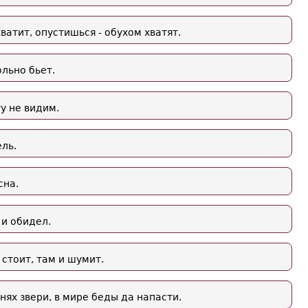
ватит, опустишься - обухом хватят.
ольно бьет.
ту не видим.
ль.
сна.
 и обидел.
 стоит, там и шумит.
нях звери, в мире беды да напасти.