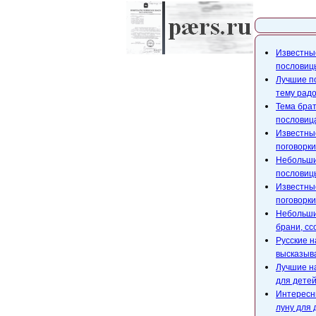
Карта с
Известны
пословицы
Лучшие по
тему радо
Тема брат
пословица
Известны
поговорки
Небольши
пословицы
Известны
поговорки
Небольши
брани, сс
Русские н
высказыв
Лучшие н
для детей
Интересн
луну для 