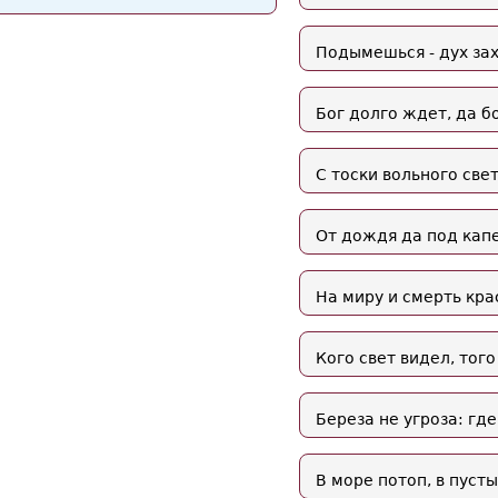
Подымешься - дух зах
Бог долго ждет, да б
С тоски вольного све
От дождя да под капе
На миру и смерть кра
Кого свет видел, того
Береза не угроза: где
В море потоп, в пусты