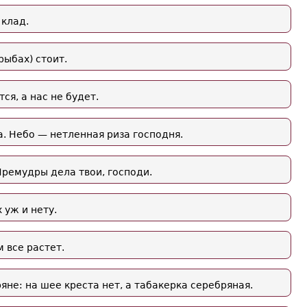
 клад.
рыбах) стоит.
ся, а нас не будет.
. Небо — нетленная риза господня.
Премудры дела твои, господи.
 уж и нету.
м все растет.
не: на шее креста нет, а табакерка серебряная.