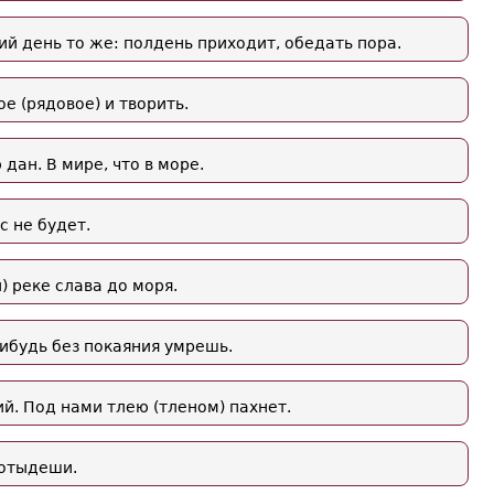
ий день то же: полдень приходит, обедать пора.
е (рядовое) и творить.
дан. В мире, что в море.
с не будет.
) реке слава до моря.
ибудь без покаяния умрешь.
й. Под нами тлею (тленом) пахнет.
 отыдеши.