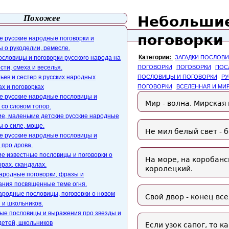
Похожее
Небольшие
айта
webmaster@paers.ru
поговорки 
е русские народные поговорки и
 о рукоделии, ремесле.
Категории:
словицы и поговорки русского народа на
ЗАГАДКИ ПОСЛОВ
сти, смеха и веселья.
ПОГОВОРКИ
ПОГОВОРКИ
ПОС
ьев и сестер в русских народных
ПОСЛОВИЦЫ И ПОГОВОРКИ
РУ
х и поговорках
ПОГОВОРКИ
ВСЕЛЕННАЯ И МИ
е русские народные пословицы и
Мир - волна. Мирская 
 со словом топор.
е, маленькие детские русские народные
 о силе, моще.
Не мил белый свет - 
е русские народные пословицы и
 про дрова.
е известные пословицы и поговорки о
На море, на коробанс
орах, скандалах.
королецкий.
ародные поговорки, фразы и
ания посвященные теме огня.
ародные пословицы, поговорки о новом
Свой двор - конец вс
 и школьников.
ые пословицы и выражения про звезды и
детей, школьников
Если узок сапог, то 