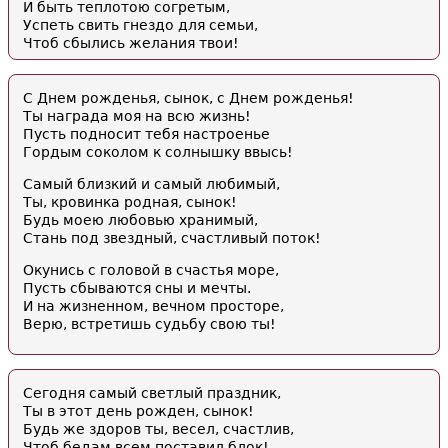
И быть теплотою согретым,
Успеть свить гнездо для семьи,
Чтоб сбылись желания твои!
С Днем рожденья, сынок, с Днем рожденья!
Ты награда моя на всю жизнь!
Пусть подносит тебя настроенье
Гордым соколом к солнышку ввысь!
Самый близкий и самый любимый,
Ты, кровинка родная, сынок!
Будь моею любовью хранимый,
Стань под звездный, счастливый поток!
Окунись с головой в счастья море,
Пусть сбываются сны и мечты.
И на жизненном, вечном просторе,
Верю, встретишь судьбу свою ты!
Сегодня самый светлый праздник,
Ты в этот день рожден, сынок!
Будь же здоров ты, весел, счастлив,
Чтоб бедам всем поставил блок!