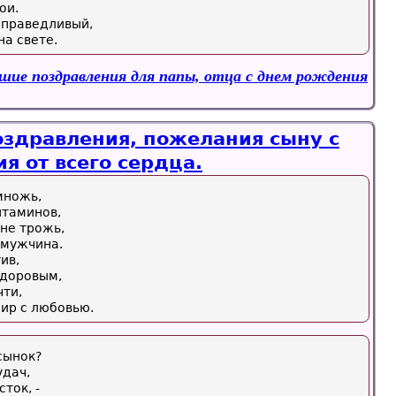
ои.
справедливый,
а свете.
шие поздравления для папы, отца с днем рождения
здравления, пожелания сыну с
я от всего сердца.
множь,
итаминов,
 не трожь,
– мужчина.
ив,
здоровым,
чти,
ир с любовью.
сынок?
удач,
ток, -