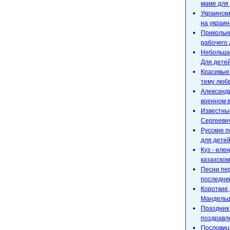
маме для 
Украински
на украин
Прикольны
рабочего 
Небольшие
Для детей
Красивые
тему любв
Александр
военном 
Известны
Сергееви
Русские п
для детей
Күз - өле
казахском
Песни пе
последний
Короткие
Мандельш
Праздник 
поздравл
Пословицы