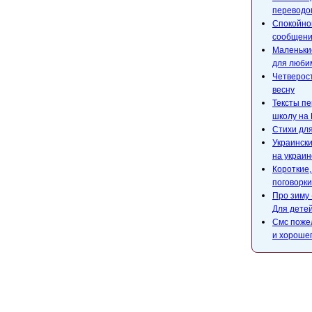
переводом
Спокойной
сообщени
Маленькие
для люби
Четверост
весну
Тексты пе
школу на 
Стихи для
Украински
на украин
Короткие
поговорки
Про зиму 
Для детей
Смс поже
и хороше