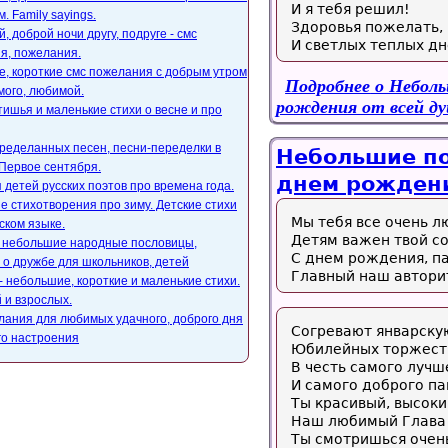
И я тебя решил!
. Family sayings.
Здоровья пожелать,
, доброй ночи другу, подруге - смс
И светлых теплых дн
я, пожелания.
, короткие смс пожелания с добрым утром
Подробнее
о Неболь
мого, любимой.
рождения от всей д
ишья и маленькие стихи о весне и про
ределанных песен, песни-переделки в
Небольшие по
Первое сентября.
днем рождени
 детей русских поэтов про времена года.
е стихотворения про зиму. Детские стихи
Мы тебя все очень л
ском языке.
Детям важен твой со
, небольшие народные пословицы,
С днем рождения, п
 о дружбе для школьников, детей
Главный наш автори
- небольшие, короткие и маленькие стихи.
 и взрослых.
лания для любимых удачного, доброго дня
Согревают январску
го настроения
Юбилейных торжест
В честь самого луч
И самого доброго па
Ты красивый, высоки
Наш любимый Глава
Ты смотришься очен