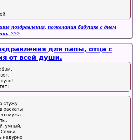
ей,
шие поздравления, пожелания бабушке с днем
уши.
здравления для папы, отца с
я от всей души.
юбим,
вет,
апуля!
тет!
ю стужу
в раскаты
шего мужа
пы.
й, умный,
 Семьи.
ь недурно