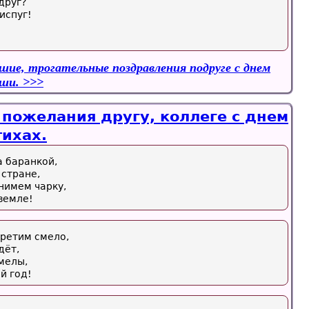
друг?
испуг!
!
шие, трогательные поздравления подруге с днем
уши.
 пожелания другу, коллеге с днем
тихах.
а баранкой,
 стране,
нимем чарку,
 земле!
ретим смело,
дёт,
мелы,
й год!