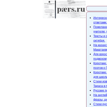
Карта с
Интересны
ответами.
Пожелания
учителю,
Тексты и 
октября.
На казахс
Макатаев(
Для взрос
подвохом
Короткие 
поэтов о 
Короткие 
для школ
Стихи изв
Тараса в 
Русские п
На англий
фразы, ци
Стихи рус