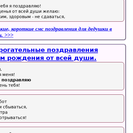
ебя я поздравляю!
денья от всей души желаю:
им, здоровым - не сдаваться,
кие, короткие смс поздравления для дедушки в
и.
рогательные поздравления
ем рождения от всей души.
,
я меня!
я поздравляю
ень тебя!
бот
 сбываться,
утра
 отрываться!