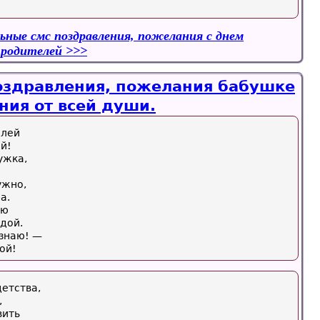
ьные смс поздравления, пожелания с днем
 родителей
здравления, пожелания бабушке
ния от всей души.
илей
й!
ужка,
ужно,
а.
аю
дой.
 знаю! —
ой!
детства,
,
вить