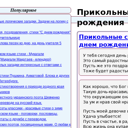
Популярное
Прикольны
айта
webmaster@paers.ru
рождения
е логические загадки. Задачи на логику с
, поздравления, стихи "С днем рождения"
Прикольные с
 учительнице
слова песен ко дню, на день учителя 5
днем рождени
ком языке стихи - Мукагали
У тебя сегодня день
Мұқағали Мақатаев - өлеңдері)
Это самый радостный
лых загадки интересные с ответами с
Пусть же это поздр
Тоже будет радость
стихи Пушкина, Ахматовой, Блока и других
Петербурге.
Как хорошо, что Бог
стихотворения о природе родного края
Такую дочь-красавиц
ьников
Что окружающим он
естного украинского поэта Шевченко
За ум и нрав свой нр
переводе на русский язык.
оэты классики - красивые стихи о зиме
Пусть моей девочке 
ском языке - поговорки, пословицы,
Удача улыбается!
таты о дружбе с переводом.
Пусть в счастье, в р
ских поэтов, посвященные маме. О любви к
Всю жизнь она купае