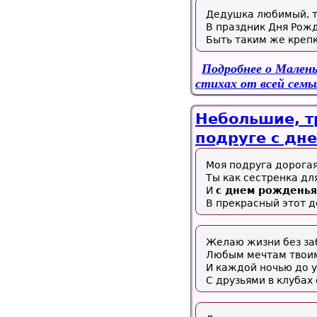
Дедушка любимый, т
В праздник Дня Рож
Быть таким же крепк
Подробнее
о Малень
стихах от всей семь
Небольшие, т
подруге с дн
Моя подруга дорогая
Ты как сестренка дл
И
с днем рождень
В прекрасный этот д
Желаю жизни без за
Любым мечтам твоим
И каждой ночью до 
С друзьями в клубах