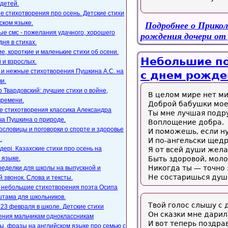
детей.
е стихотворения про осень. Детские стихи
ском языке.
Подробнее
о Прикол
е смс - пожелания удачного, хорошего
рождения дочери от
дня в стихах.
, короткие и маленькие стихи об осени.
Небольшие по
 и взрослых.
 и нежные стихотворения Пушкина А.С. на
с днем рожде
и.
 Твардовский: лучшие стихи о войне,
В целом мире нет м
времени.
Доброй бабушки мое
е стихотворения классика Александра
Ты мне лучшая подр
ча Пушкина о природе.
Воплощение добра.
ословицы и поговорки о спорте и здоровье
И поможешь, если н
.
И по-ангельски щедр
ңдері. Казахские стихи про осень на
Я от всей души жел
 языке.
Быть здоровой, моло
Никогда ты — точно
ределки для школы на выпускной и
Не состаришься душ
 звонок. Слова и тексты.
, небольшие стихотворения поэта Осипа
тама для школьников.
Твой голос слышу с 
23 февраля в школе. Детские стихи
Он сказки мне дарил
ения мальчикам одноклассникам
И вот теперь поздра
, фразы на английском языке про семью с