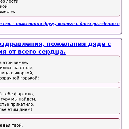
ез лести
акой
вместе,
 смс - пожелания другу, коллеге с днем рождения в
здравления, пожелания дяде с
я от всего сердца.
а этой земле,
ились на столе,
лица с икоркой,
озрачной горькой!
об тебе фартило,
стуру мы найдем,
астье прикатило,
лье этим днем!
енья
твой,