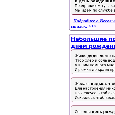
В день рождения
б
Поздравляем ту, с к
Мы идем по службе 
Подробнее
о Веселые
стихах.
Небольшие по
днем рождени
Живи,
дядя
, долго н
Чтоб хлеб и соль вод
А к ним немного мас
И рюмка до краев пр
Желаю,
дядька
, чт
Для настроения мик
На Лексусе, чтоб сч
Искрилось чтоб весе
Сегодня
день рожд