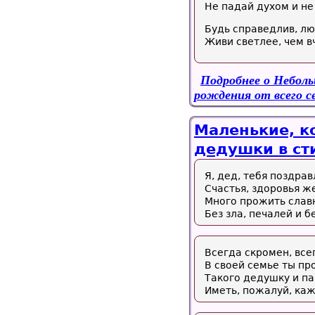
Не падай духом и не
Будь справедлив, л
Живи светлее, чем в
Подробнее
о Неболь
рождения от всего с
Маленькие, к
дедушки в сти
Я, дед, тебя поздра
Счастья, здоровья ж
Много прожить слав
Без зла, печалей и б
Всегда скромен, все
В своей семье ты пр
Такого дедушку и па
Иметь, пожалуй, ка