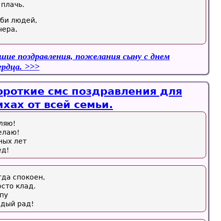
 плачь.
юби людей,
чера,
шие поздравления, пожелания сыну с днем
ердца.
ороткие смс поздравления для
хах от всей семьи.
вляю!
елаю!
ных лет
ед!
гда спокоен,
осто клад.
пу
ждый рад!