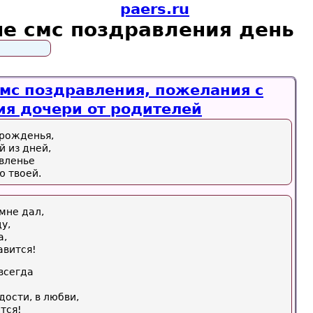
paers.ru
е смс поздравления день
мс поздравления, пожелания с
я дочери от родителей
 рожденья,
 из дней,
авленье
ю твоей.
 мне дал,
у,
а,
авится!
всегда
адости, в любви,
тся!