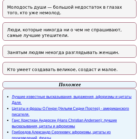
Молодость души — большой недостаток в глазах
того, кто уже немолод.
Люди, которые никогда ни о чем не спрашивают,
самые лучшие утешители.
Занятым людям некогда разглядывать женщин.
Кто умеет создавать великое, создаст и малое.
Похожее
Лучшие известные высказывания, выражения, афоризмы и цитаты
Даля.
Цитаты и фразы O.Генри (Уильям Сидни Портер) - американского
писателя.
Ганс Христиан Андерсен (Hans Christian Andersen): лучшие
высказывания, цитаты и афоризмы
Грибоедов Александр Сергеевич: афоризмы, цитаты из
произведений, фразы.