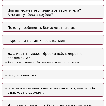
- Или вы может терпилами быть хотите, а?
- А чё он тут босса врубил?
- Походу пробивоны. Вычисляют где мы.
— Хрена ли ты тащишься, Бэтмен?
- Да... Костян, может бросим всё, в деревне
поселимся, а?
- Ага, погоняла себе возьмём деревенские.
- Всё, забрало упало.
- В этой жизни пока сам не возьмешься, никто тебе
подарков не сделает.
- На дороге сцепился с беспредельщиками, из мерса