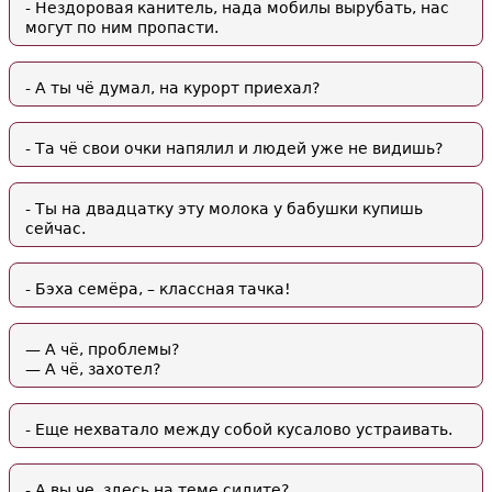
- Нездоровая канитель, нада мобилы вырубать, нас
могут по ним пропасти.
- А ты чё думал, на курорт приехал?
- Та чё свои очки напялил и людей уже не видишь?
- Ты на двадцатку эту молока у бабушки купишь
сейчас.
- Бэха семёра, – классная тачка!
— А чё, проблемы?
— А чё, захотел?
- Еще нехватало между собой кусалово устраивать.
- А вы че, здесь на теме сидите?