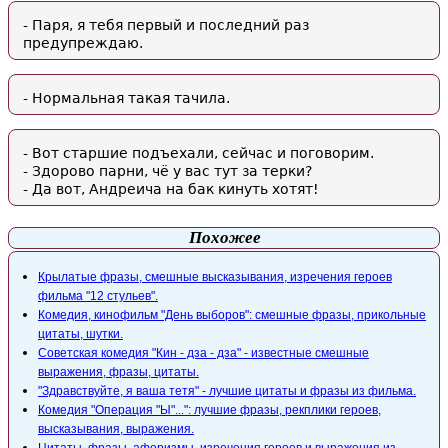
- Паря, я тебя первый и последний раз
предупреждаю.
- Нормальная такая тачила.
- Вот старшие подъехали, сейчас и поговорим.
- Здорово парни, чё у вас тут за терки?
- Да вот, Андреича на бак кинуть хотят!
Похожее
Крылатые фразы, смешные высказывания, изречения героев
фильма "12 стульев".
Комедия, кинофильм "День выборов": смешные фразы, прикольные
цитаты, шутки.
Советская комедия "Кин - дза - дза" - известные смешные
выражения, фразы, цитаты.
"Здравствуйте, я ваша тетя" - лучшие цитаты и фразы из фильма.
Комедия "Операция "Ы"...": лучшие фразы, рекплики героев,
высказывания, выражения.