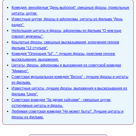
Комедия, кинофильм "День выборов": смешные фразы, прикольные
цитаты, шутки.
Известные шутки, фразы и афоризмы, цитаты из фильма "День
радио".
Небольшие цитаты и фразы, афоризмы из фильма "О чем еще
говорят мужчины".
Крылатые фразы, смешные высказывания, изречения героев
фильма "12 стульев".
Комедия "Операция "Ы"...": лучшие фразы, рекплики героев,
высказывания, выражения.
Цитаты, фразы, афоризмы и выражения из советской комедии
"Мимино".
Советская музыкальная комедия "Весна" - лучшие фразы и цитаты
из фильма.
Известные цитаты, лучшие фразы, выражения и высказывания из
фильма "Цирк".
Советская комедия "За двумя зайцами" - смешные шутки,
остроумные цитаты и фразы.
Любимая советская комедия "Не может быть!". Лучшие цитаты и
фразы из фильма.