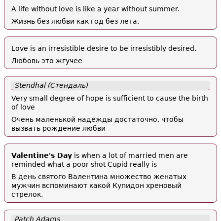
A life without love is like a year without summer.
Жизнь без любви как год без лета.
Love is an irresistible desire to be irresistibly desired.
Любовь это жгучее
Stendhal (Стендаль)
Very small degree of hope is sufficient to cause the birth
of love
Очень маленькой надежды достаточно, чтобы
вызвать рождение любви
Valentine's Day
is when a lot of married men are
reminded what a poor shot Cupid really is
В день святого Валентина множество женатых
мужчин вспоминают какой Купидон хреновый
стрелок.
Patch Adams