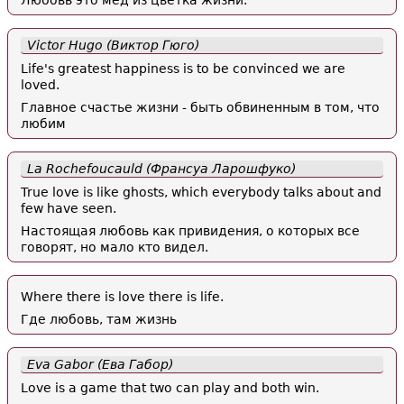
Любовь это мед из цветка жизни.
Victor Hugo (Виктор Гюго)
Life's greatest happiness is to be convinced we are
loved.
Главное счастье жизни - быть обвиненным в том, что
любим
La Rochefoucauld (Франсуа Ларошфуко)
True love is like ghosts, which everybody talks about and
few have seen.
Настоящая любовь как привидения, о которых все
говорят, но мало кто видел.
Where there is love there is life.
Где любовь, там жизнь
Eva Gabor (Ева Габор)
Love is a game that two can play and both win.