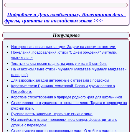
Подробнее
о День влюбленных, Валентинов день -
фразы, цитаты на английском языке
Популярное
Интересные логические загадки. Задачи на логику с ответами.
Пожелания, поздравления, стихи "С днем рождения" учителю,
учительнице
Тексты и слова песен ко дню, на день учителя 5 октября.
На казахском языке стихи - Мукагали Макатаев(Мұқағали Мақатаев -
өлеңдері)
Для взрослых загадки интересные с ответами с подвохом
Короткие стихи Пушкина, Ахматовой, Блока и других поэтов о
Петербурге.
Короткие стихотворения о природе родного края для школьников
Стихи известного украинского поэта Шевченко Тараса в переводе на
русский язык.
Русские поэты классики - красивые стихи о зиме
На английском языке - поговорки, пословицы, фразы, цитаты о
дружбе с переводом.
Стихи русских поэтов, посвященные маме. О любви к маме для