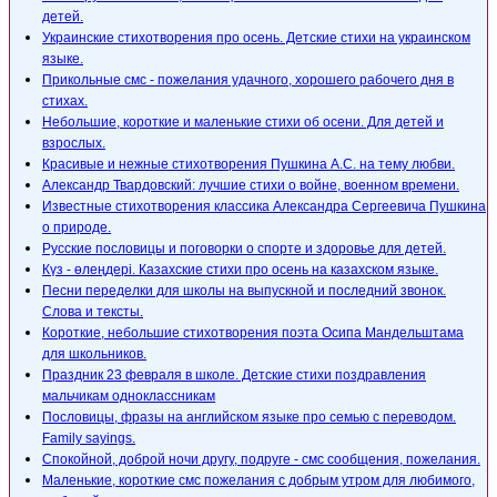
детей.
Украинские стихотворения про осень. Детские стихи на украинском
языке.
Прикольные смс - пожелания удачного, хорошего рабочего дня в
стихах.
Небольшие, короткие и маленькие стихи об осени. Для детей и
взрослых.
Красивые и нежные стихотворения Пушкина А.С. на тему любви.
Александр Твардовский: лучшие стихи о войне, военном времени.
Известные стихотворения классика Александра Сергеевича Пушкина
о природе.
Русские пословицы и поговорки о спорте и здоровье для детей.
Күз - өлеңдері. Казахские стихи про осень на казахском языке.
Песни переделки для школы на выпускной и последний звонок.
Слова и тексты.
Короткие, небольшие стихотворения поэта Осипа Мандельштама
для школьников.
Праздник 23 февраля в школе. Детские стихи поздравления
мальчикам одноклассникам
Пословицы, фразы на английском языке про семью с переводом.
Family sayings.
Спокойной, доброй ночи другу, подруге - смс сообщения, пожелания.
Маленькие, короткие смс пожелания с добрым утром для любимого,