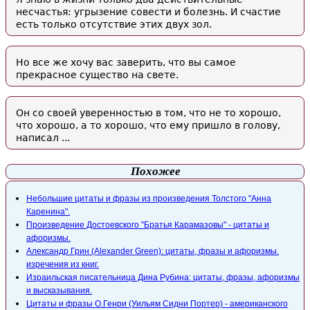
несчастья: угрызение совести и болезнь. И счастие
есть только отсутствие этих двух зол.
Но все же хочу вас заверить, что вы самое
прекрасное существо на свете.
Он со своей уверенностью в том, что не то хорошо,
что хорошо, а то хорошо, что ему пришло в голову,
написал ...
Похожее
Небольшие цитаты и фразы из произведения Толстого "Анна
Каренина".
Произведение Достоевского "Братья Карамазовы" - цитаты и
афоризмы.
Александр Грин (Alexander Green): цитаты, фразы и афоризмы.
изречения из книг.
Израильская писательница Дина Рубина: цитаты, фразы, афоризмы
и высказывания.
Цитаты и фразы O.Генри (Уильям Сидни Портер) - американского