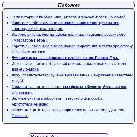
Похожее
Тема истории в выражениях, цитатах и фразах известных людей.
Короткие, небольшие высказывания, выражения, цитаты про
политику известных авторов.
Великие цитаты, фразы, афоризмы и высказывания российского
императора Петра I.
Короткие, небольшие высказывания, выражения, цитаты про дружбу
известных авторов.
Лучшие известные афоризмы и изречения про Россию, Русь.
Интересные цитаты, фразы, афоризмы, высказывания писателя
Джека Лондона.
Ложь, предательство: лучшие высказывания и выражения известных
людей
Знаменитые цитаты и известные фразы о бизнесе, бизнесменах,
управлении.
Великие цитаты и афоризмы известного философа
Аристотеля(Aristotle).
Известные цитаты, фразы и выражения политического деятеля
Сталина.