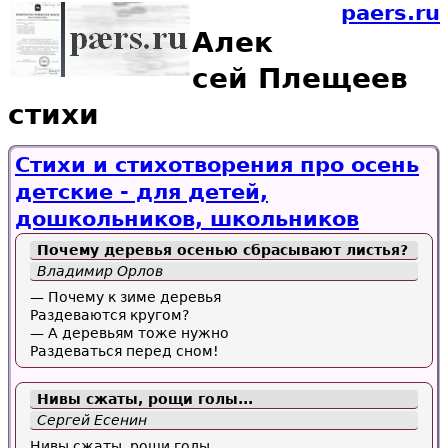
paers.ru
Алек
сей Плещеев
стихи
Стихи и стихотворения про осень
детские - для детей,
дошкольников, школьников
Почемy деpевья осенью сбpасывают листья?
Владимир Орлов
— Почемy к зиме деpевья
Раздеваются кpyгом?
— А деpевьям тоже нyжно
Раздеваться пеpед сном!
Нивы сжаты, рощи голы...
Сергей Есенин
Нивы сжаты, рощи голы,