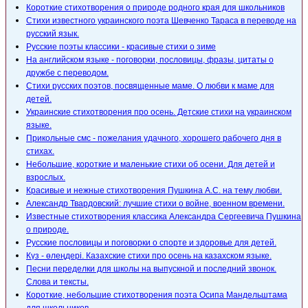
Короткие стихотворения о природе родного края для школьников
Стихи известного украинского поэта Шевченко Тараса в переводе на
русский язык.
Русские поэты классики - красивые стихи о зиме
На английском языке - поговорки, пословицы, фразы, цитаты о
дружбе с переводом.
Стихи русских поэтов, посвященные маме. О любви к маме для
детей.
Украинские стихотворения про осень. Детские стихи на украинском
языке.
Прикольные смс - пожелания удачного, хорошего рабочего дня в
стихах.
Небольшие, короткие и маленькие стихи об осени. Для детей и
взрослых.
Красивые и нежные стихотворения Пушкина А.С. на тему любви.
Александр Твардовский: лучшие стихи о войне, военном времени.
Известные стихотворения классика Александра Сергеевича Пушкина
о природе.
Русские пословицы и поговорки о спорте и здоровье для детей.
Күз - өлеңдері. Казахские стихи про осень на казахском языке.
Песни переделки для школы на выпускной и последний звонок.
Слова и тексты.
Короткие, небольшие стихотворения поэта Осипа Мандельштама