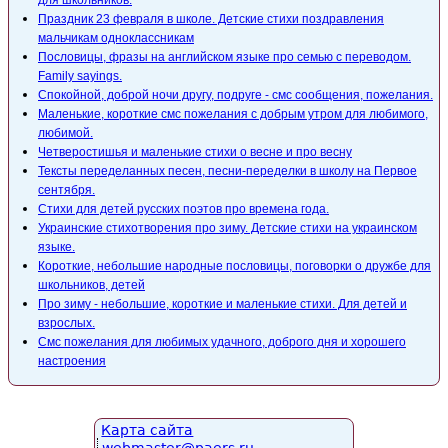
для школьников.
Праздник 23 февраля в школе. Детские стихи поздравления
мальчикам одноклассникам
Пословицы, фразы на английском языке про семью с переводом.
Family sayings.
Спокойной, доброй ночи другу, подруге - смс сообщения, пожелания.
Маленькие, короткие смс пожелания с добрым утром для любимого,
любимой.
Четверостишья и маленькие стихи о весне и про весну
Тексты переделанных песен, песни-переделки в школу на Первое
сентября.
Стихи для детей русских поэтов про времена года.
Украинские стихотворения про зиму. Детские стихи на украинском
языке.
Короткие, небольшие народные пословицы, поговорки о дружбе для
школьников, детей
Про зиму - небольшие, короткие и маленькие стихи. Для детей и
взрослых.
Смс пожелания для любимых удачного, доброго дня и хорошего
настроения
Карта сайта