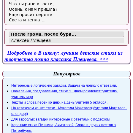
Что ты рано в гости,
Осень, к нам пришла?
Еще просит сердце
Света и тепла!....
После грома, после бури...
Алексей Плещеев
Подробнее
о В школу: лучшие детские стихи из
творчества поэта классика Плещеева.
Популярное
Интересные логические загадки. Задачи на логику с ответами.
Пожелания, поздравления, стихи "С днем рождения" учителю,
учительнице
Тексты и слова песен ко дню, на день учителя 5 октября.
На казахском языке стихи - Мукагали Макатаев(Мұқағали Мақатаев -
өлеңдері)
Для взрослых загадки интересные с ответами с подвохом
Короткие стихи Пушкина, Ахматовой, Блока и других поэтов о
Петербурге.