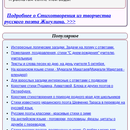
Подробнее
о Стихотворения из творчества
русского поэта Жигулина.
Популярное
Интересные логические загадки. Задачи на логику с ответами.
Пожелания, поздравления, стихи "С днем рождения" учителю,
учительнице
Тексты и слова песен ко дню, на день учителя 5 октября.
На казахском языке стихи - Мукагали Макатаев(Мұқағали Мақатаев -
өлеңдері)
Для взрослых загадки интересные с ответами с подвохом
Короткие стихи Пушкина, Ахматовой, Блока и других поэтов о
Петербурге.
Короткие стихотворения о природе родного края для школьников
Стихи известного украинского поэта Шевченко Тараса в переводе на
русский язык.
Русские поэты классики - красивые стихи о зиме
На английском языке - поговорки, пословицы, фразы, цитаты о
дружбе с переводом.