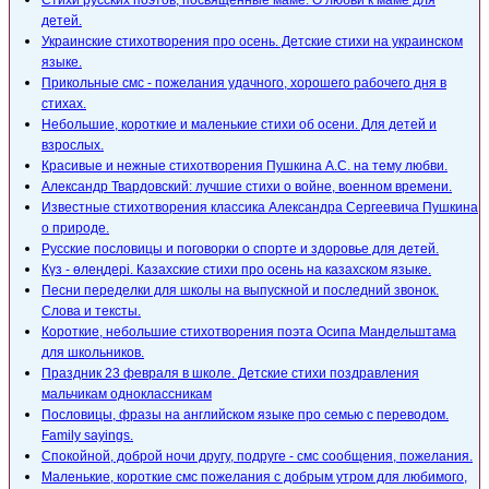
Стихи русских поэтов, посвященные маме. О любви к маме для
детей.
Украинские стихотворения про осень. Детские стихи на украинском
языке.
Прикольные смс - пожелания удачного, хорошего рабочего дня в
стихах.
Небольшие, короткие и маленькие стихи об осени. Для детей и
взрослых.
Красивые и нежные стихотворения Пушкина А.С. на тему любви.
Александр Твардовский: лучшие стихи о войне, военном времени.
Известные стихотворения классика Александра Сергеевича Пушкина
о природе.
Русские пословицы и поговорки о спорте и здоровье для детей.
Күз - өлеңдері. Казахские стихи про осень на казахском языке.
Песни переделки для школы на выпускной и последний звонок.
Слова и тексты.
Короткие, небольшие стихотворения поэта Осипа Мандельштама
для школьников.
Праздник 23 февраля в школе. Детские стихи поздравления
мальчикам одноклассникам
Пословицы, фразы на английском языке про семью с переводом.
Family sayings.
Спокойной, доброй ночи другу, подруге - смс сообщения, пожелания.
Маленькие, короткие смс пожелания с добрым утром для любимого,