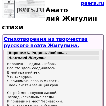
paers.ru
Анато
лий Жигулин
стихи
Стихотворения из творчества
русского поэта Жигулина.
Воронеж!.. Родина. Любовь...
Анатолий Жигулин
Воронеж!.. Родина. Любовь.
Все это здесь соединилось.
В мой краткий век,
Что так суров,
Я принимаю, словно милость,
Твоей листвы звенящий кров.
Согрей меня скупою лаской,
Загладь печальные следы.
И приведи на мост Чернавский,
К раскатам солнечной воды.