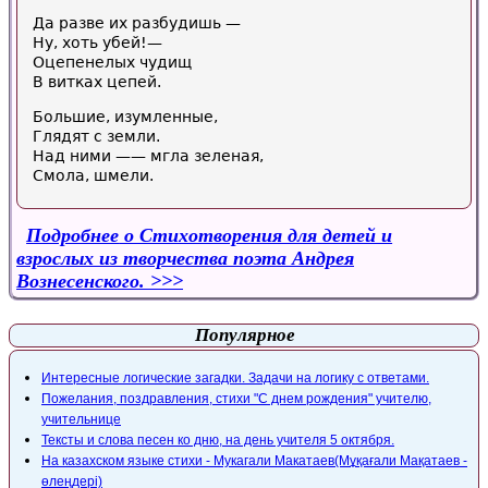
Да разве их разбудишь —
Ну, хоть убей!—
Оцепенелых чудищ
В витках цепей.
Большие, изумленные,
Глядят с земли.
Над ними —— мгла зеленая,
Смола, шмели.
Подробнее
о Стихотворения для детей и
взрослых из творчества поэта Андрея
Вознесенского.
Популярное
Интересные логические загадки. Задачи на логику с ответами.
Пожелания, поздравления, стихи "С днем рождения" учителю,
учительнице
Тексты и слова песен ко дню, на день учителя 5 октября.
На казахском языке стихи - Мукагали Макатаев(Мұқағали Мақатаев -
өлеңдері)