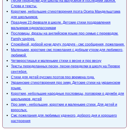
Песни переделки для школы на выпускной и последний звонок.
Слова и тексты.
Короткие, небольшие стихотворения поэта Осипа Мандельштама
для школьников.
Праздник 23 февраля в школе. Детские стихи поздравления
мальчикам одноклассникам
Пословицы, фразы на английском языке про семью с переводом.
Family sayings.
Спокойной, доброй ночи другу, подруге - смс сообщения, пожелания.
Маленькие, короткие смс пожелания с добрым утром для любимого,
любимой.
Четверостишья и маленькие стихи о весне и про весну
Тексты переделанных песен, песни-переделки в школу на Первое
сентября.
Стихи для детей русских поэтов про времена года.
Украинские стихотворения про зиму. Детские стихи на украинском
языке.
Короткие, небольшие народные пословицы, поговорки о дружбе для
школьников, детей
Про зиму - небольшие, короткие и маленькие стихи. Для детей и
взрослых.
Смс пожелания для любимых удачного, доброго дня и хорошего
настроения