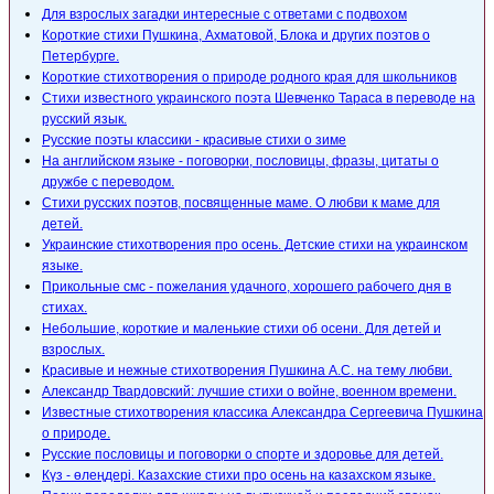
Для взрослых загадки интересные с ответами с подвохом
Короткие стихи Пушкина, Ахматовой, Блока и других поэтов о
Петербурге.
Короткие стихотворения о природе родного края для школьников
Стихи известного украинского поэта Шевченко Тараса в переводе на
русский язык.
Русские поэты классики - красивые стихи о зиме
На английском языке - поговорки, пословицы, фразы, цитаты о
дружбе с переводом.
Стихи русских поэтов, посвященные маме. О любви к маме для
детей.
Украинские стихотворения про осень. Детские стихи на украинском
языке.
Прикольные смс - пожелания удачного, хорошего рабочего дня в
стихах.
Небольшие, короткие и маленькие стихи об осени. Для детей и
взрослых.
Красивые и нежные стихотворения Пушкина А.С. на тему любви.
Александр Твардовский: лучшие стихи о войне, военном времени.
Известные стихотворения классика Александра Сергеевича Пушкина
о природе.
Русские пословицы и поговорки о спорте и здоровье для детей.
Күз - өлеңдері. Казахские стихи про осень на казахском языке.