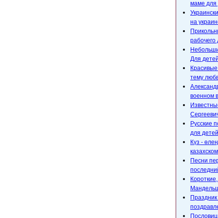
маме для 
Украински
на украин
Прикольны
рабочего 
Небольшие
Для детей
Красивые
тему любв
Александр
военном 
Известны
Сергееви
Русские п
для детей
Күз - өле
казахском
Песни пе
последний
Короткие
Мандельш
Праздник 
поздравл
Пословицы