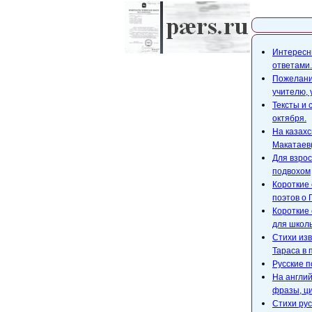
Карта с
Интересны
ответами.
Пожелания
учителю,
Тексты и 
октября.
На казахс
Макатаев(
Для взрос
подвохом
Короткие 
поэтов о 
Короткие 
для школ
Стихи изв
Тараса в 
Русские п
На англий
фразы, ци
Стихи рус