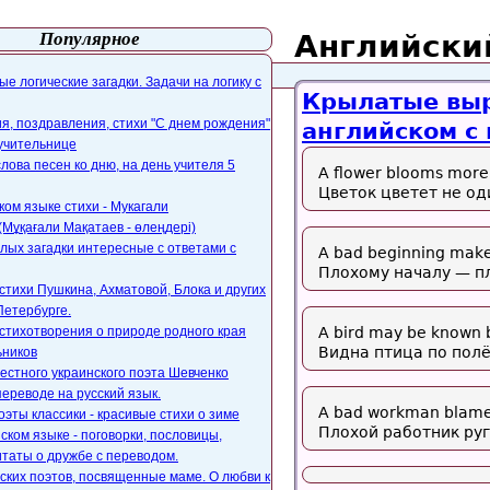
Популярное
Английски
айта
webmaster@paers.ru
е логические загадки. Задачи на логику с
Крылатые выр
, поздравления, стихи "С днем рождения"
английском с 
 учительнице
слова песен ко дню, на день учителя 5
A flower blooms more
Цветок цветет не од
ком языке стихи - Мукагали
Мұқағали Мақатаев - өлеңдері)
лых загадки интересные с ответами с
A bad beginning make
Плохому началу — п
стихи Пушкина, Ахматовой, Блока и других
Петербурге.
стихотворения о природе родного края
A bird may be known b
Видна птица по полё
ьников
естного украинского поэта Шевченко
переводе на русский язык.
A bad workman blames
оэты классики - красивые стихи о зиме
Плохой работник руг
ском языке - поговорки, пословицы,
таты о дружбе с переводом.
ских поэтов, посвященные маме. О любви к