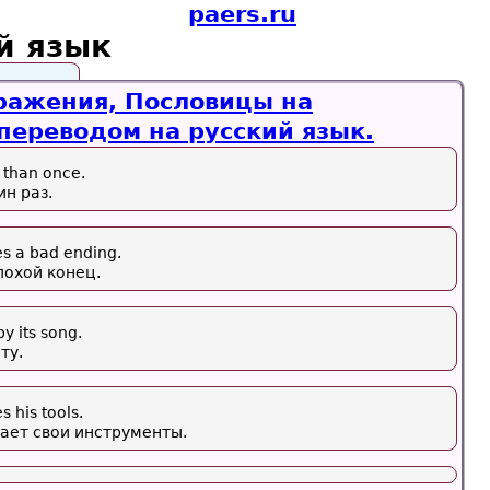
paers.ru
й язык
ажения, Пословицы на
переводом на русский язык.
 than once.
ин раз.
s a bad ending.
лохой конец.
y its song.
ту.
 his tools.
ает свои инструменты.