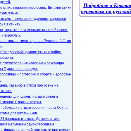
детей.
Подробнее
о Крылат
е стихотворения про осень. Детские стихи
переводом на русский
ском языке.
е смс - пожелания удачного, хорошего
дня в стихах.
, короткие и маленькие стихи об осени.
 и взрослых.
 и нежные стихотворения Пушкина А.С. на
и.
 Твардовский: лучшие стихи о войне,
времени.
е стихотворения классика Александра
ча Пушкина о природе.
ословицы и поговорки о спорте и здоровье
.
ңдері. Казахские стихи про осень на
 языке.
ределки для школы на выпускной и
 звонок. Слова и тексты.
, небольшие стихотворения поэта Осипа
тама для школьников.
23 февраля в школе. Детские стихи
ения мальчикам одноклассникам
, фразы на английском языке про семью с