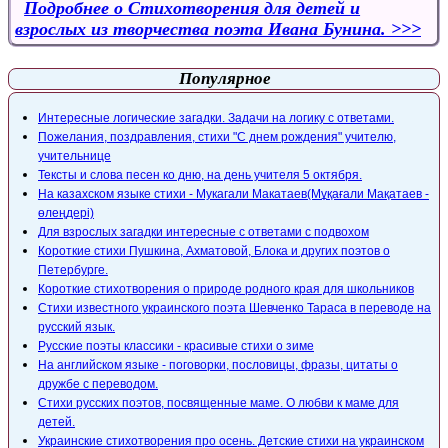
Подробнее
о Стихотворения для детей и
взрослых из творчества поэта Ивана Бунина.
Популярное
Интересные логические загадки. Задачи на логику с ответами.
Пожелания, поздравления, стихи "С днем рождения" учителю,
учительнице
Тексты и слова песен ко дню, на день учителя 5 октября.
На казахском языке стихи - Мукагали Макатаев(Мұқағали Мақатаев -
өлеңдері)
Для взрослых загадки интересные с ответами с подвохом
Короткие стихи Пушкина, Ахматовой, Блока и других поэтов о
Петербурге.
Короткие стихотворения о природе родного края для школьников
Стихи известного украинского поэта Шевченко Тараса в переводе на
русский язык.
Русские поэты классики - красивые стихи о зиме
На английском языке - поговорки, пословицы, фразы, цитаты о
дружбе с переводом.
Стихи русских поэтов, посвященные маме. О любви к маме для
детей.
Украинские стихотворения про осень. Детские стихи на украинском