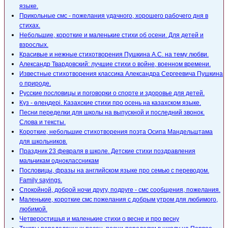
языке.
Прикольные смс - пожелания удачного, хорошего рабочего дня в
стихах.
Небольшие, короткие и маленькие стихи об осени. Для детей и
взрослых.
Красивые и нежные стихотворения Пушкина А.С. на тему любви.
Александр Твардовский: лучшие стихи о войне, военном времени.
Известные стихотворения классика Александра Сергеевича Пушкина
о природе.
Русские пословицы и поговорки о спорте и здоровье для детей.
Күз - өлеңдері. Казахские стихи про осень на казахском языке.
Песни переделки для школы на выпускной и последний звонок.
Слова и тексты.
Короткие, небольшие стихотворения поэта Осипа Мандельштама
для школьников.
Праздник 23 февраля в школе. Детские стихи поздравления
мальчикам одноклассникам
Пословицы, фразы на английском языке про семью с переводом.
Family sayings.
Спокойной, доброй ночи другу, подруге - смс сообщения, пожелания.
Маленькие, короткие смс пожелания с добрым утром для любимого,
любимой.
Четверостишья и маленькие стихи о весне и про весну