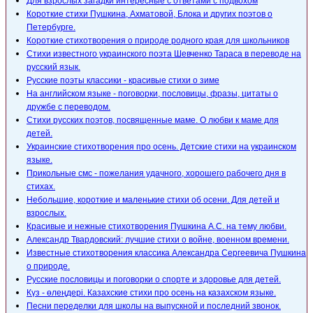
Для взрослых загадки интересные с ответами с подвохом
Короткие стихи Пушкина, Ахматовой, Блока и других поэтов о
Петербурге.
Короткие стихотворения о природе родного края для школьников
Стихи известного украинского поэта Шевченко Тараса в переводе на
русский язык.
Русские поэты классики - красивые стихи о зиме
На английском языке - поговорки, пословицы, фразы, цитаты о
дружбе с переводом.
Стихи русских поэтов, посвященные маме. О любви к маме для
детей.
Украинские стихотворения про осень. Детские стихи на украинском
языке.
Прикольные смс - пожелания удачного, хорошего рабочего дня в
стихах.
Небольшие, короткие и маленькие стихи об осени. Для детей и
взрослых.
Красивые и нежные стихотворения Пушкина А.С. на тему любви.
Александр Твардовский: лучшие стихи о войне, военном времени.
Известные стихотворения классика Александра Сергеевича Пушкина
о природе.
Русские пословицы и поговорки о спорте и здоровье для детей.
Күз - өлеңдері. Казахские стихи про осень на казахском языке.
Песни переделки для школы на выпускной и последний звонок.