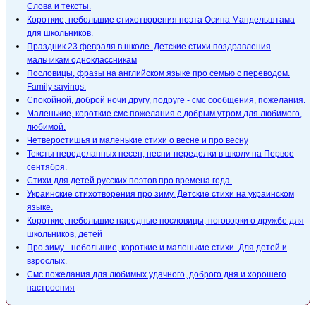
Слова и тексты.
Короткие, небольшие стихотворения поэта Осипа Мандельштама
для школьников.
Праздник 23 февраля в школе. Детские стихи поздравления
мальчикам одноклассникам
Пословицы, фразы на английском языке про семью с переводом.
Family sayings.
Спокойной, доброй ночи другу, подруге - смс сообщения, пожелания.
Маленькие, короткие смс пожелания с добрым утром для любимого,
любимой.
Четверостишья и маленькие стихи о весне и про весну
Тексты переделанных песен, песни-переделки в школу на Первое
сентября.
Стихи для детей русских поэтов про времена года.
Украинские стихотворения про зиму. Детские стихи на украинском
языке.
Короткие, небольшие народные пословицы, поговорки о дружбе для
школьников, детей
Про зиму - небольшие, короткие и маленькие стихи. Для детей и
взрослых.
Смс пожелания для любимых удачного, доброго дня и хорошего
настроения