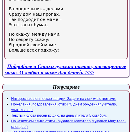
В понедельник – делами
Сразу дом наш пропах,
Так подходит он маме –
Этот запах бумаг.
Но скажу, между нами,
По секрету скажу:
Я родной своей маме
Больше всех подхожу!
Подробнее
о Стихи русских поэтов, посвященные
маме. О любви к маме для детей.
Популярное
Интересные логические загадки. Задачи на логику с ответами.
Пожелания, поздравления, стихи "С днем рождения" учителю,
учительнице
Тексты и слова песен ко дню, на день учителя 5 октября.
На казахском языке стихи - Мукагали Макатаев(Мұқағали Мақатаев -
өлеңдері)