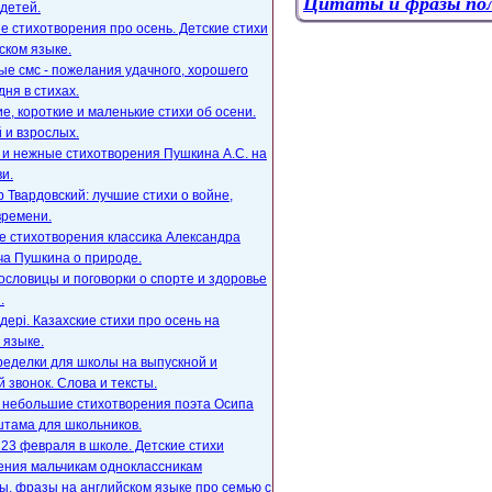
Цитаты и фразы по
детей.
е стихотворения про осень. Детские стихи
ском языке.
е смс - пожелания удачного, хорошего
дня в стихах.
, короткие и маленькие стихи об осени.
 и взрослых.
 и нежные стихотворения Пушкина А.С. на
и.
 Твардовский: лучшие стихи о войне,
времени.
е стихотворения классика Александра
ча Пушкина о природе.
ословицы и поговорки о спорте и здоровье
.
ңдері. Казахские стихи про осень на
 языке.
ределки для школы на выпускной и
 звонок. Слова и тексты.
, небольшие стихотворения поэта Осипа
тама для школьников.
23 февраля в школе. Детские стихи
ения мальчикам одноклассникам
, фразы на английском языке про семью с