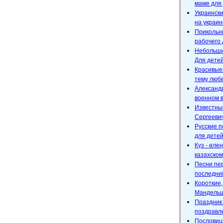
маме для 
Украински
на украин
Прикольны
рабочего 
Небольшие
Для детей
Красивые
тему любв
Александр
военном 
Известны
Сергееви
Русские п
для детей
Күз - өле
казахском
Песни пе
последний
Короткие
Мандельш
Праздник 
поздравл
Пословицы