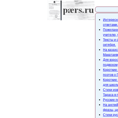
Карта с
Интересны
ответами.
Пожелания
учителю,
Тексты и 
октября.
На казахс
Макатаев(
Для взрос
подвохом
Короткие 
поэтов о 
Короткие 
для школ
Стихи изв
Тараса в 
Русские п
На англий
фразы, ци
Стихи рус