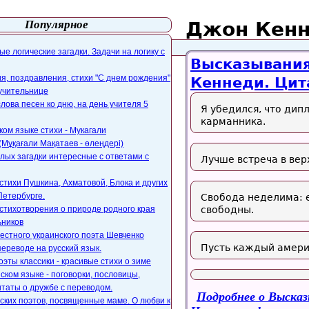
Популярное
Джон Кен
айта
webmaster@paers.ru
е логические загадки. Задачи на логику с
Высказывания
, поздравления, стихи "С днем рождения"
Кеннеди. Цит
 учительнице
слова песен ко дню, на день учителя 5
Я убедился, что ди
карманника.
ком языке стихи - Мукагали
Мұқағали Мақатаев - өлеңдері)
лых загадки интересные с ответами с
Лучше встреча в вер
стихи Пушкина, Ахматовой, Блока и других
Петербурге.
Свобода неделима: е
стихотворения о природе родного края
свободны.
ьников
естного украинского поэта Шевченко
Пусть каждый америк
переводе на русский язык.
оэты классики - красивые стихи о зиме
ском языке - поговорки, пословицы,
таты о дружбе с переводом.
Подробнее
о Высказ
ских поэтов, посвященные маме. О любви к