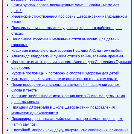
Стихи русских поэтов, посвященные маме. О любви к маме для
детей.
Украинские стихотворения про осень. Детские стихи на украинском
языке.
Прикольные смс - пожелания удачного, хорошего рабочего дня в
стихах.
Небольшие, короткие и маленькие стихи об осени. Для детей и
взрослых.
Красивые и нежные стихотворения Пушкина А.С. на тему любви.
Александр Твардовский: лучшие стихи о войне, военном времени.
Известные стихотворения классика Александра Сергеевича Пушкина
о природе.
Русские пословицы и поговорки о спорте и здоровье для детей.
Күз - өлеңдері. Казахские стихи про осень на казахском языке.
Песни переделки для школы на выпускной и последний звонок.
Слова и тексты.
Короткие, небольшие стихотворения поэта Осипа Мандельштама
для школьников.
Праздник 23 февраля в школе. Детские стихи поздравления
мальчикам одноклассникам
Пословицы, фразы на английском языке про семью с переводом.
Family sayings.
Спокойной, доброй ночи другу, подруге - смс сообщения, пожелания.