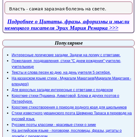
Власть - самая заразная болезнь на свете.
Подробнее
о Цитаты, фразы, афоризмы и мысли
немецкого писателя Эрих Мария Ремарка
Популярное
Интересные логические загадки. Задачи на логику с ответами.
Пожелания, поздравления, стихи "С днем рождения" учителю,
учительнице
Тексты и слова песен ко дню, на день учителя 5 октября.
На казахском языке стихи - Мукагали Макатаев(Мұқағали Мақатаев -
өлеңдері)
Для взрослых загадки интересные с ответами с подвохом
Короткие стихи Пушкина, Ахматовой, Блока и других поэтов о
Петербурге.
Короткие стихотворения о природе родного края для школьников
Стихи известного украинского поэта Шевченко Тараса в переводе на
русский язык.
Русские поэты классики - красивые стихи о зиме
На английском языке - поговорки, пословицы, фразы, цитаты о
дружбе с переводом.