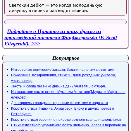
Светский дебют — это когда молоденькую
девушку в первый раз видят пьяной.
Подробнее
о Цитаты из книг, фразы из
произведений писателя Фицджеральда (F. Scott
Fitzgerald).
Популярное
Интересные логические загадки. Задачи на логику с ответами.
Пожелания, поздравления, стихи "С днем рождения" учителю,
учительнице
Тексты и слова песен ко дню, на день учителя 5 октября.
На казахском языке стихи - Мукагали Макатаев(Мұқағали Мақатаев -
өлеңдері)
Для взрослых загадки интересные с ответами с подвохом
Короткие стихи Пушкина, Ахматовой, Блока и других поэтов о
Петербурге.
Короткие стихотворения о природе родного края для школьников
Стихи известного украинского поэта Шевченко Тараса в переводе на
русский язык.