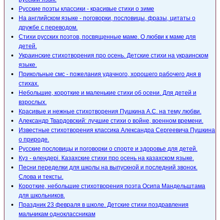
Русские поэты классики - красивые стихи о зиме
На английском языке - поговорки, пословицы, фразы, цитаты о
дружбе с переводом.
Стихи русских поэтов, посвященные маме. О любви к маме для
детей.
Украинские стихотворения про осень. Детские стихи на украинском
языке.
Прикольные смс - пожелания удачного, хорошего рабочего дня в
стихах.
Небольшие, короткие и маленькие стихи об осени. Для детей и
взрослых.
Красивые и нежные стихотворения Пушкина А.С. на тему любви.
Александр Твардовский: лучшие стихи о войне, военном времени.
Известные стихотворения классика Александра Сергеевича Пушкина
о природе.
Русские пословицы и поговорки о спорте и здоровье для детей.
Күз - өлеңдері. Казахские стихи про осень на казахском языке.
Песни переделки для школы на выпускной и последний звонок.
Слова и тексты.
Короткие, небольшие стихотворения поэта Осипа Мандельштама
для школьников.
Праздник 23 февраля в школе. Детские стихи поздравления
мальчикам одноклассникам