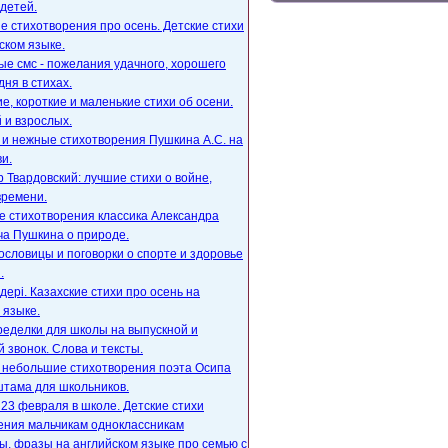
детей.
е стихотворения про осень. Детские стихи
ском языке.
е смс - пожелания удачного, хорошего
дня в стихах.
, короткие и маленькие стихи об осени.
 и взрослых.
 и нежные стихотворения Пушкина А.С. на
и.
 Твардовский: лучшие стихи о войне,
времени.
е стихотворения классика Александра
ча Пушкина о природе.
ословицы и поговорки о спорте и здоровье
.
ңдері. Казахские стихи про осень на
 языке.
ределки для школы на выпускной и
 звонок. Слова и тексты.
, небольшие стихотворения поэта Осипа
тама для школьников.
23 февраля в школе. Детские стихи
ения мальчикам одноклассникам
, фразы на английском языке про семью с