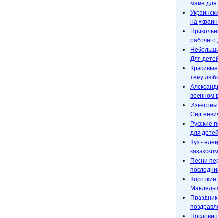
маме для 
Украински
на украин
Прикольны
рабочего 
Небольшие
Для детей
Красивые
тему любв
Александр
военном 
Известны
Сергееви
Русские п
для детей
Күз - өле
казахском
Песни пе
последний
Короткие
Мандельш
Праздник 
поздравл
Пословицы