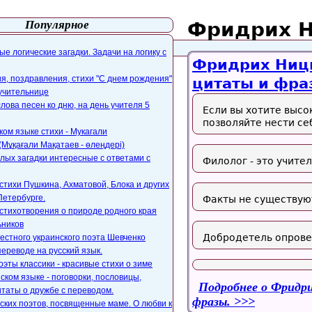
Популярное
Фридрих 
айта
webmaster@paers.ru
е логические загадки. Задачи на логику с
Фридрих Ницше
, поздравления, стихи "С днем рождения"
цитаты и фра
 учительнице
слова песен ко дню, на день учителя 5
Если вы хотите высо
позволяйте нести се
ком языке стихи - Мукагали
Мұқағали Мақатаев - өлеңдері)
лых загадки интересные с ответами с
Филолог - это учите
стихи Пушкина, Ахматовой, Блока и других
Петербурге.
Факты не существуют
стихотворения о природе родного края
ьников
Добродетель опрове
естного украинского поэта Шевченко
переводе на русский язык.
оэты классики - красивые стихи о зиме
ском языке - поговорки, пословицы,
Подробнее
о Фридри
таты о дружбе с переводом.
фразы.
ских поэтов, посвященные маме. О любви к