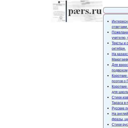
Карта с
Интересны
ответами.
Пожелания
учителю,
Тексты и 
октября.
На казахс
Макатаев(
Для взрос
подвохом
Короткие 
поэтов о 
Короткие 
для школ
Стихи изв
Тараса в 
Русские п
На англий
фразы, ци
Стихи рус