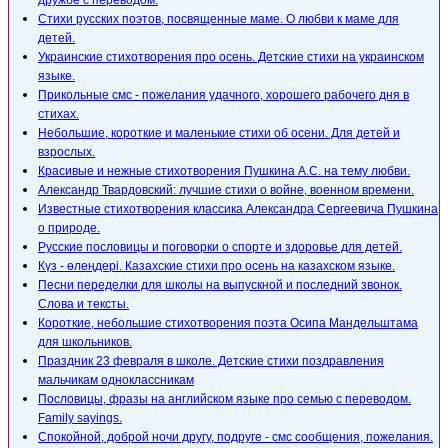
дружбе с переводом.
Стихи русских поэтов, посвященные маме. О любви к маме для
детей.
Украинские стихотворения про осень. Детские стихи на украинском
языке.
Прикольные смс - пожелания удачного, хорошего рабочего дня в
стихах.
Небольшие, короткие и маленькие стихи об осени. Для детей и
взрослых.
Красивые и нежные стихотворения Пушкина А.С. на тему любви.
Александр Твардовский: лучшие стихи о войне, военном времени.
Известные стихотворения классика Александра Сергеевича Пушкина
о природе.
Русские пословицы и поговорки о спорте и здоровье для детей.
Күз - өлеңдері. Казахские стихи про осень на казахском языке.
Песни переделки для школы на выпускной и последний звонок.
Слова и тексты.
Короткие, небольшие стихотворения поэта Осипа Мандельштама
для школьников.
Праздник 23 февраля в школе. Детские стихи поздравления
мальчикам одноклассникам
Пословицы, фразы на английском языке про семью с переводом.
Family sayings.
Спокойной, доброй ночи другу, подруге - смс сообщения, пожелания.