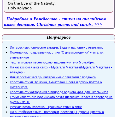
On the Eve of the Nativity,
Holy Kolyada
Подробнее
о Рождество - стихи на английском
языке детские. Christmas poems and carols.
Популярное
Интересные логические загадки. Задачи на логику с ответами.
Пожелания, поздравления, стихи "С днем рождения" учителю,
учительнице
Тексты и слова песен ко дню, на день учителя 5 октября.
На казахском языке стихи - Мукагали Макатаев(Мұқағали Мақатаев -
өлеңдері)
Для взрослых загадки интересные с ответами с подвохом
Короткие стихи Пушкина, Ахматовой, Блока и других поэтов о
Петербурге.
Короткие стихотворения о природе родного края для школьников
Стихи известного украинского поэта Шевченко Тараса в переводе на
русский язык.
Русские поэты классики - красивые стихи о зиме
На английском языке - поговорки, пословицы, фразы, цитаты о