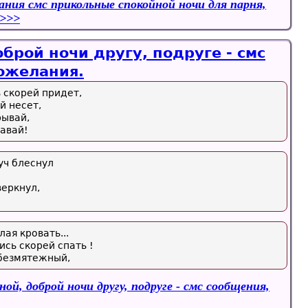
ния смс прикольные спокойной ночи для парня,
брой ночи другу, подруге - смс
ожелания.
ь скорей придет,
й несет,
рывай,
авай!
уч блеснул
веркнул,
ая кровать...
ись скорей спать !
 безмятежный,
ой, доброй ночи другу, подруге - смс сообщения,