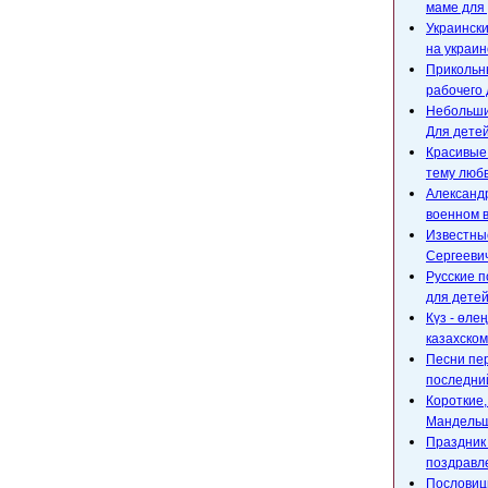
маме для 
Украински
на украин
Прикольны
рабочего 
Небольшие
Для детей
Красивые
тему любв
Александр
военном 
Известны
Сергееви
Русские п
для детей
Күз - өле
казахском
Песни пе
последний
Короткие
Мандельш
Праздник 
поздравл
Пословицы