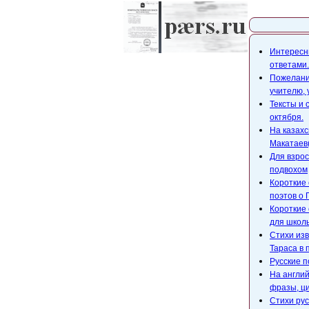
Карта с
Интересны
ответами.
Пожелания
учителю,
Тексты и 
октября.
На казахс
Макатаев(
Для взрос
подвохом
Короткие 
поэтов о 
Короткие 
для школ
Стихи изв
Тараса в 
Русские п
На англий
фразы, ци
Стихи рус