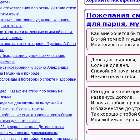
детей.
е стихотворения про осень. Детские стихи
Пожелания см
ском языке.
е смс - пожелания удачного, хорошего
для парня, м
дня в стихах.
, короткие и маленькие стихи об осени.
Как мне хочется быт
 и взрослых.
В этой темной глуши
 и нежные стихотворения Пушкина А.С. на
Мой единственный и
и.
 Твардовский: лучшие стихи о войне,
День для свиданья,
времени.
Солнце для дня,
е стихотворения классика Александра
Спокойной ночи, ми
ча Пушкина о природе.
Нежно целую тебя!
ословицы и поговорки о спорте и здоровье
.
ңдері. Казахские стихи про осень на
Сегодня я к тебе при
Разденусь догола,
 языке.
И ночь с тобою пров
ределки для школы на выпускной и
В блаженстве до утр
 звонок. Слова и тексты.
Так хорошо с тобой 
, небольшие стихотворения поэта Осипа
Моя любимая - крова
тама для школьников.
23 февраля в школе. Детские стихи
ения мальчикам одноклассникам
, фразы на английском языке про семью с