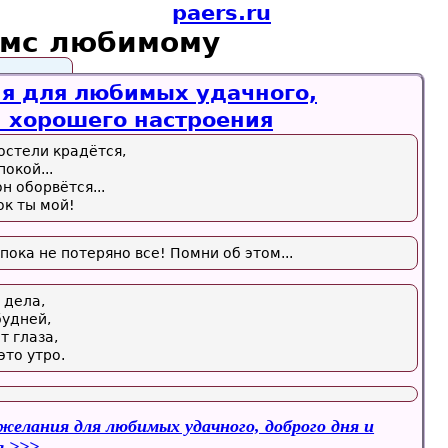
paers.ru
смс любимому
я для любимых удачного,
и хорошего настроения
остели крадётся,
окой...
н оборвётся...
ок ты мой!
пока не потеряно все! Помни об этом...
 дела,
будней,
т глаза,
это утро.
желания для любимых удачного, доброго дня и
я