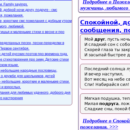
Подробнее
о Пожела
. Family sayings.
мужчины, любимого
, доброй ночи другу, подруге - смс
я, пожелания.
, короткие смс пожелания с добрым утром
Спокойной, до
мого, любимой.
сообщения, п
ишья и маленькие стихи о весне и про
Мой
друг
, пусть ноч
ределанных песен, песни-переделки в
И сладкий сон с собо
Первое сентября.
Скорей глаза ты зак
 детей русских поэтов про времена года.
И засыпай быстрее д
е стихотворения про зиму. Детские стихи
ском языке.
Последний солнца л
, небольшие народные пословицы,
И вечер наступил,
 о дружбе для школьников, детей
Вот месяц на небе с
- небольшие, короткие и маленькие стихи.
Спи! Набирайся сил!
 и взрослых.
лания для любимых удачного, доброго дня
го настроения
Мягкая подушка, тепл
Милая
подруга
, лож
Сладкие сны, покой
Подробнее
о Спокойн
пожелания.