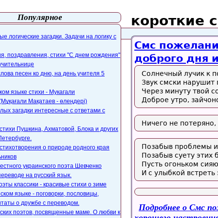
Популярное
короткие 
айта
webmaster@paers.ru
е логические загадки. Задачи на логику с
Смс пожелани
, поздравления, стихи "С днем рождения"
доброго дня 
 учительнице
Солнечный лучик к п
слова песен ко дню, на день учителя 5
Звук смски нарушит п
Через минуту твой со
ком языке стихи - Мукагали
Доброе утро, зайчон
Мұқағали Мақатаев - өлеңдері)
лых загадки интересные с ответами с
Ничего не потеряно, 
стихи Пушкина, Ахматовой, Блока и других
Петербурге.
Позабыв проблемы и
стихотворения о природе родного края
Позабыв суету этих 
ьников
Пусть огоньком сияю
естного украинского поэта Шевченко
И с улыбкой встреть 
переводе на русский язык.
оэты классики - красивые стихи о зиме
ском языке - поговорки, пословицы,
таты о дружбе с переводом.
Подробнее
о Смс по
ских поэтов, посвященные маме. О любви к
хорошего настроени