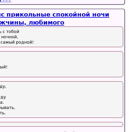
с прикольные спокойной ночи
ужчины, любимого
ь с тобой
 ночной,
 самый родной!
лый!
ду,
еду
а.
бывать,
ть.