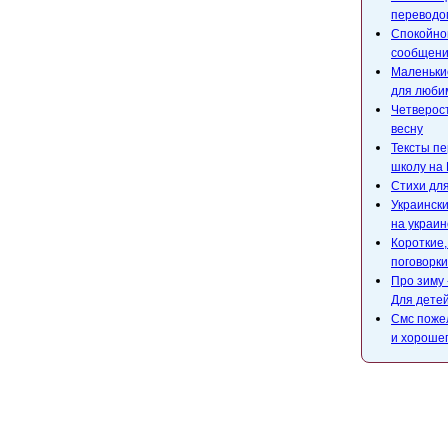
переводом
Спокойной
сообщени
Маленькие
для люби
Четверост
весну
Тексты пе
школу на 
Стихи для
Украински
на украин
Короткие
поговорки
Про зиму 
Для детей
Смс поже
и хороше