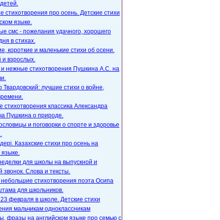
детей.
е стихотворения про осень. Детские стихи
ском языке.
е смс - пожелания удачного, хорошего
дня в стихах.
, короткие и маленькие стихи об осени.
 и взрослых.
 и нежные стихотворения Пушкина А.С. на
и.
 Твардовский: лучшие стихи о войне,
времени.
е стихотворения классика Александра
ча Пушкина о природе.
ословицы и поговорки о спорте и здоровье
.
ңдері. Казахские стихи про осень на
 языке.
ределки для школы на выпускной и
 звонок. Слова и тексты.
, небольшие стихотворения поэта Осипа
тама для школьников.
23 февраля в школе. Детские стихи
ения мальчикам одноклассникам
, фразы на английском языке про семью с