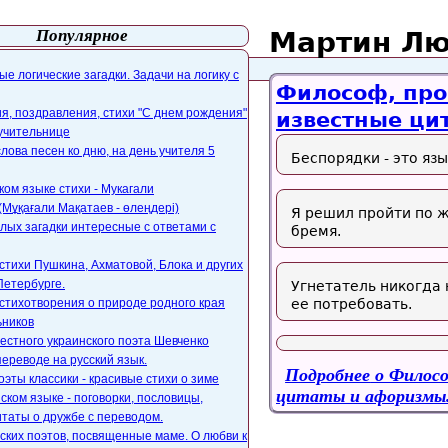
Популярное
Мартин Лю
айта
webmaster@paers.ru
е логические загадки. Задачи на логику с
Философ, про
, поздравления, стихи "С днем рождения"
известные ци
 учительнице
слова песен ко дню, на день учителя 5
Беспорядки - это яз
ком языке стихи - Мукагали
Мұқағали Мақатаев - өлеңдері)
Я решил пройти по ж
лых загадки интересные с ответами с
бремя.
стихи Пушкина, Ахматовой, Блока и других
Петербурге.
Угнетатель никогда
стихотворения о природе родного края
ее потребовать.
ьников
естного украинского поэта Шевченко
переводе на русский язык.
Подробнее
о Филосо
оэты классики - красивые стихи о зиме
цитаты и афоризмы
ском языке - поговорки, пословицы,
таты о дружбе с переводом.
ских поэтов, посвященные маме. О любви к