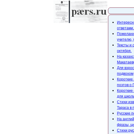
Карта с
Интересны
ответами.
Пожелания
учителю,
Тексты и 
октября.
На казахс
Макатаев(
Для взрос
подвохом
Короткие 
поэтов о 
Короткие 
для школ
Стихи изв
Тараса в 
Русские п
На англий
фразы, ци
Стихи рус