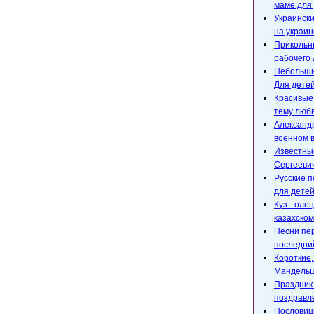
маме для 
Украински
на украин
Прикольны
рабочего 
Небольшие
Для детей
Красивые
тему любв
Александр
военном 
Известны
Сергееви
Русские п
для детей
Күз - өле
казахском
Песни пе
последний
Короткие
Мандельш
Праздник 
поздравл
Пословицы