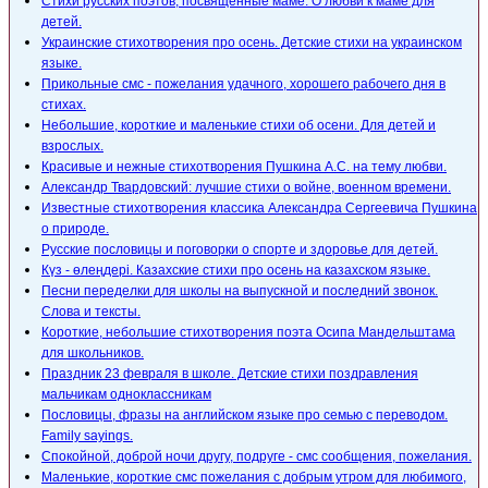
Стихи русских поэтов, посвященные маме. О любви к маме для
детей.
Украинские стихотворения про осень. Детские стихи на украинском
языке.
Прикольные смс - пожелания удачного, хорошего рабочего дня в
стихах.
Небольшие, короткие и маленькие стихи об осени. Для детей и
взрослых.
Красивые и нежные стихотворения Пушкина А.С. на тему любви.
Александр Твардовский: лучшие стихи о войне, военном времени.
Известные стихотворения классика Александра Сергеевича Пушкина
о природе.
Русские пословицы и поговорки о спорте и здоровье для детей.
Күз - өлеңдері. Казахские стихи про осень на казахском языке.
Песни переделки для школы на выпускной и последний звонок.
Слова и тексты.
Короткие, небольшие стихотворения поэта Осипа Мандельштама
для школьников.
Праздник 23 февраля в школе. Детские стихи поздравления
мальчикам одноклассникам
Пословицы, фразы на английском языке про семью с переводом.
Family sayings.
Спокойной, доброй ночи другу, подруге - смс сообщения, пожелания.
Маленькие, короткие смс пожелания с добрым утром для любимого,