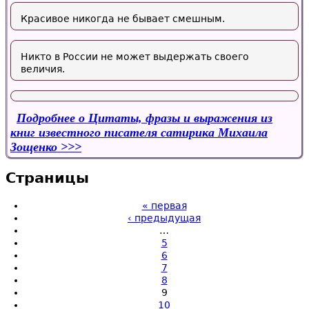
Красивое никогда не бывает смешным.
Никто в России не может выдержать своего
величия.
Подробнее
о Цитаты, фразы и выражения из
книг известного писателя сатирика Михаила
Зощенко
Страницы
« первая
‹ предыдущая
…
5
6
7
8
9
10