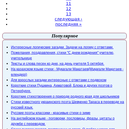
11
12
13
следующая ›
последняя »
Популярное
Интересные логические загадки. Задачи на логику с ответами.
Пожелания, поздравления, стихи "С днем рождения" учителю,
учительнице
Тексты и слова песен ко дню, на день учителя 5 октября.
На казахском языке стихи - Мукагали Макатаев(Мұқағали Мақатаев -
өлеңдері)
Для взрослых загадки интересные с ответами с подвохом
Короткие стихи Пушкина, Ахматовой, Блока и других поэтов о
Петербурге.
Короткие стихотворения о природе родного края для школьников
Стихи известного украинского поэта Шевченко Тараса в переводе на
русский язык.
Русские поэты классики - красивые стихи о зиме
На английском языке - поговорки, пословицы, фразы, цитаты о
дружбе с переводом.