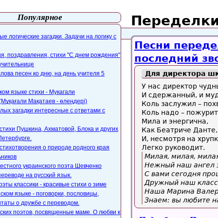
Популярное
Переделки
айта
webmaster@paers.ru
е логические загадки. Задачи на логику с
Песни переде
, поздравления, стихи "С днем рождения"
последний зво
 учительнице
Для директора шк
слова песен ко дню, на день учителя 5
У нас директор чудн
ком языке стихи - Мукагали
И сдержанный, и му
Мұқағали Мақатаев - өлеңдері)
Коль заслужил – пох
лых загадки интересные с ответами с
Коль надо – пожурит
Мила и энергична,
стихи Пушкина, Ахматовой, Блока и других
Как Беатриче Данте,
Петербурге.
И, несмотря на хрупк
Легко руководит.
стихотворения о природе родного края
Милая, милая, мила
ьников
Нежный наш ангел 
естного украинского поэта Шевченко
С вами сегодня про
переводе на русский язык.
Дружный наш класс
оэты классики - красивые стихи о зиме
Наша Марина Валер
ском языке - поговорки, пословицы,
Знаем: вы любите н
таты о дружбе с переводом.
ских поэтов, посвященные маме. О любви к