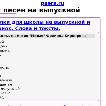
paers.ru
 песен на выпускной
лки для школы на выпускной и
нок. Слова и тексты.
олы, на мотив "Милая" Филиппа Киркорова
ый,
дрый.
валит,
.
ость,
я,
земной.
щается
 выпускной,
ьевна.
ас,