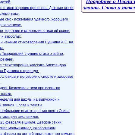
Подробнее
о Песни 
детей.
звонок. Слова и тек
е стихотворения про осень. Детские стихи
ском языке.
е смс - пожелания удачного, хорошего
дня в стихах.
, короткие и маленькие стихи об осени.
 и взрослых.
 и нежные стихотворения Пушкина А.С. на
и.
 Твардовский: лучшие стихи о войне,
времени.
е стихотворения классика Александра
ча Пушкина о природе.
ословицы и поговорки о спорте и здоровье
.
ңдері. Казахские стихи про осень на
 языке.
ределки для школы на выпускной и
 звонок. Слова и тексты.
, небольшие стихотворения поэта Осипа
тама для школьников.
23 февраля в школе. Детские стихи
ения мальчикам одноклассникам
, фразы на английском языке про семью с