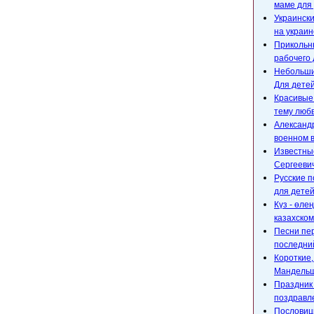
маме для 
Украински
на украин
Прикольны
рабочего 
Небольшие
Для детей
Красивые
тему любв
Александр
военном 
Известны
Сергееви
Русские п
для детей
Күз - өле
казахском
Песни пе
последний
Короткие
Мандельш
Праздник 
поздравл
Пословицы