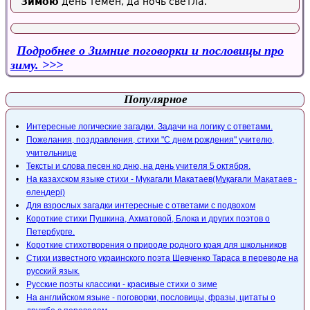
Зимою
день темен, да ночь светла.
Подробнее
о Зимние поговорки и пословицы про
зиму.
Популярное
Интересные логические загадки. Задачи на логику с ответами.
Пожелания, поздравления, стихи "С днем рождения" учителю,
учительнице
Тексты и слова песен ко дню, на день учителя 5 октября.
На казахском языке стихи - Мукагали Макатаев(Мұқағали Мақатаев -
өлеңдері)
Для взрослых загадки интересные с ответами с подвохом
Короткие стихи Пушкина, Ахматовой, Блока и других поэтов о
Петербурге.
Короткие стихотворения о природе родного края для школьников
Стихи известного украинского поэта Шевченко Тараса в переводе на
русский язык.
Русские поэты классики - красивые стихи о зиме
На английском языке - поговорки, пословицы, фразы, цитаты о