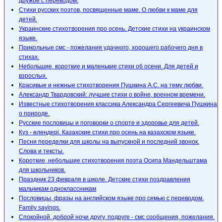
дружбе с переводом.
Стихи русских поэтов, посвященные маме. О любви к маме для
детей.
Украинские стихотворения про осень. Детские стихи на украинском
языке.
Прикольные смс - пожелания удачного, хорошего рабочего дня в
стихах.
Небольшие, короткие и маленькие стихи об осени. Для детей и
взрослых.
Красивые и нежные стихотворения Пушкина А.С. на тему любви.
Александр Твардовский: лучшие стихи о войне, военном времени.
Известные стихотворения классика Александра Сергеевича Пушкина
о природе.
Русские пословицы и поговорки о спорте и здоровье для детей.
Күз - өлеңдері. Казахские стихи про осень на казахском языке.
Песни переделки для школы на выпускной и последний звонок.
Слова и тексты.
Короткие, небольшие стихотворения поэта Осипа Мандельштама
для школьников.
Праздник 23 февраля в школе. Детские стихи поздравления
мальчикам одноклассникам
Пословицы, фразы на английском языке про семью с переводом.
Family sayings.
Спокойной, доброй ночи другу, подруге - смс сообщения, пожелания.