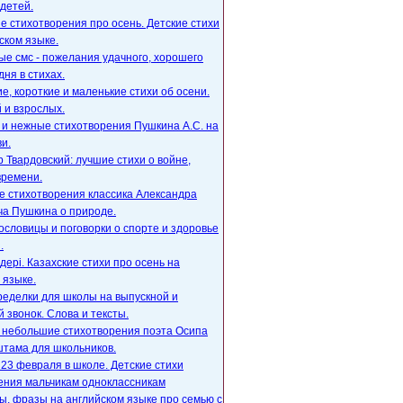
детей.
е стихотворения про осень. Детские стихи
ском языке.
е смс - пожелания удачного, хорошего
дня в стихах.
, короткие и маленькие стихи об осени.
 и взрослых.
 и нежные стихотворения Пушкина А.С. на
и.
 Твардовский: лучшие стихи о войне,
времени.
е стихотворения классика Александра
ча Пушкина о природе.
ословицы и поговорки о спорте и здоровье
.
ңдері. Казахские стихи про осень на
 языке.
ределки для школы на выпускной и
 звонок. Слова и тексты.
, небольшие стихотворения поэта Осипа
тама для школьников.
23 февраля в школе. Детские стихи
ения мальчикам одноклассникам
, фразы на английском языке про семью с