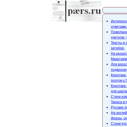
Карта с
Интересны
ответами.
Пожелания
учителю,
Тексты и 
октября.
На казахс
Макатаев(
Для взрос
подвохом
Короткие 
поэтов о 
Короткие 
для школ
Стихи изв
Тараса в 
Русские п
На англий
фразы, ци
Стихи рус