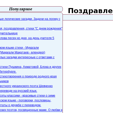
Популярное
Поздравле
айта
webmaster@paers.ru
е логические загадки. Задачи на логику с
, поздравления, стихи "С днем рождения"
 учительнице
слова песен ко дню, на день учителя 5
ком языке стихи - Мукагали
Мұқағали Мақатаев - өлеңдері)
лых загадки интересные с ответами с
стихи Пушкина, Ахматовой, Блока и других
Петербурге.
стихотворения о природе родного края
ьников
естного украинского поэта Шевченко
переводе на русский язык.
оэты классики - красивые стихи о зиме
ском языке - поговорки, пословицы,
таты о дружбе с переводом.
ских поэтов, посвященные маме. О любви к