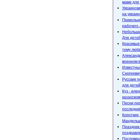
маме для 
Украински
на украин
Прикольны
рабочего 
Небольшие
Для детей
Красивые
тему любв
Александр
военном 
Известны
Сергееви
Русские п
для детей
Күз - өле
казахском
Песни пе
последний
Короткие
Мандельш
Праздник 
поздравл
Пословицы