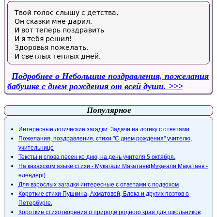
Твой голос слышу с детства,
Он сказки мне дарил,
И вот теперь поздравить
И я тебя решил!
Здоровья пожелать,
И светлых теплых дней,
Подробнее
о Небольшие поздравления, пожелания
бабушке с днем рождения от всей души.
Популярное
Интересные логические загадки. Задачи на логику с ответами.
Пожелания, поздравления, стихи "С днем рождения" учителю,
учительнице
Тексты и слова песен ко дню, на день учителя 5 октября.
На казахском языке стихи - Мукагали Макатаев(Мұқағали Мақатаев -
өлеңдері)
Для взрослых загадки интересные с ответами с подвохом
Короткие стихи Пушкина, Ахматовой, Блока и других поэтов о
Петербурге.
Короткие стихотворения о природе родного края для школьников