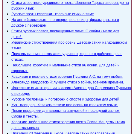
Стихи известного украинского поэта Шевченко Тараса в переводе на
русский язык.
Русские поэты классики - красивые стихи о зиме
На английском языке - поговорки, пословицы, фразы, цитаты о
дружбе с переводом.
Стихи русских поэтов, посвященные маме. О любви к маме для
детей.
Украинские стихотворения про осень. Детские стихи на украинском
языке.
Прикольные смс - пожелания удачного, хорошего рабочего дня в
стихах.
Небольшие, короткие и маленькие стихи об осени. Для детей и
взрослых.
Красивые и нежные стихотворения Пушкина А.С. на тему любви.
Александр Твардовский: лучшие стихи о войне, военном времени.
Известные стихотворения классика Александра Сергеевича Пушкина
о природе.
Русские пословицы и поговорки о спорте и здоровье для детей.
Күз - өлеңдері. Казахские стихи про осень на казахском языке.
Песни переделки для школы на выпускной и последний звонок.
Слова и тексты.
Короткие, небольшие стихотворения поэта Осипа Мандельштама
для школьников.
Праздник 23 февраля в школе. Детские стихи поздравления