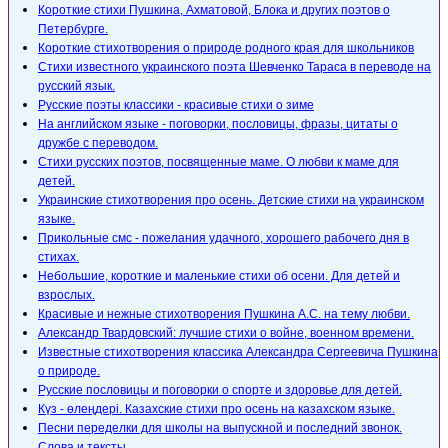
Короткие стихи Пушкина, Ахматовой, Блока и других поэтов о
Петербурге.
Короткие стихотворения о природе родного края для школьников
Стихи известного украинского поэта Шевченко Тараса в переводе на
русский язык.
Русские поэты классики - красивые стихи о зиме
На английском языке - поговорки, пословицы, фразы, цитаты о
дружбе с переводом.
Стихи русских поэтов, посвященные маме. О любви к маме для
детей.
Украинские стихотворения про осень. Детские стихи на украинском
языке.
Прикольные смс - пожелания удачного, хорошего рабочего дня в
стихах.
Небольшие, короткие и маленькие стихи об осени. Для детей и
взрослых.
Красивые и нежные стихотворения Пушкина А.С. на тему любви.
Александр Твардовский: лучшие стихи о войне, военном времени.
Известные стихотворения классика Александра Сергеевича Пушкина
о природе.
Русские пословицы и поговорки о спорте и здоровье для детей.
Күз - өлеңдері. Казахские стихи про осень на казахском языке.
Песни переделки для школы на выпускной и последний звонок.
Слова и тексты.