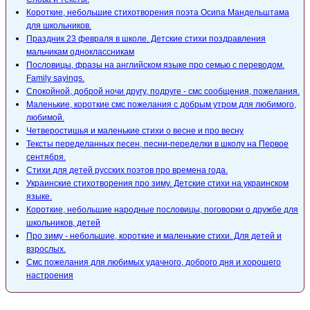
Короткие, небольшие стихотворения поэта Осипа Мандельштама
для школьников.
Праздник 23 февраля в школе. Детские стихи поздравления
мальчикам одноклассникам
Пословицы, фразы на английском языке про семью с переводом.
Family sayings.
Спокойной, доброй ночи другу, подруге - смс сообщения, пожелания.
Маленькие, короткие смс пожелания с добрым утром для любимого,
любимой.
Четверостишья и маленькие стихи о весне и про весну
Тексты переделанных песен, песни-переделки в школу на Первое
сентября.
Стихи для детей русских поэтов про времена года.
Украинские стихотворения про зиму. Детские стихи на украинском
языке.
Короткие, небольшие народные пословицы, поговорки о дружбе для
школьников, детей
Про зиму - небольшие, короткие и маленькие стихи. Для детей и
взрослых.
Смс пожелания для любимых удачного, доброго дня и хорошего
настроения