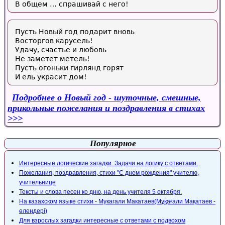
В общем … спрашивай с него!
Пусть Новый год подарит вновь
Восторгов карусель!
Удачу, счастье и любовь
Не заметет метель!
Пусть огоньки гирлянд горят
И ель украсит дом!
Подробнее
о Новый год - шуточные, смешные,
прикольные пожелания и поздравления в стихах
Популярное
Интересные логические загадки. Задачи на логику с ответами.
Пожелания, поздравления, стихи "С днем рождения" учителю,
учительнице
Тексты и слова песен ко дню, на день учителя 5 октября.
На казахском языке стихи - Мукагали Макатаев(Мұқағали Мақатаев -
өлеңдері)
Для взрослых загадки интересные с ответами с подвохом