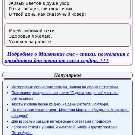
Живых цветов в душе узор,
Роз и гвоздик, фиалок синих,
В твой день, как сказочный ковер!
Моей любимой
тете
Здоровья я желаю,
Успехов на работе
Подробнее
о Маленькие смс - стихи, пожелания с
праздником для тети от всего сердца.
Популярное
Интересные логические загадки. Задачи на логику с ответами.
Пожелания, поздравления, стихи "С днем рождения" учителю,
учительнице
Тексты и слова песен ко дню, на день учителя 5 октября.
На казахском языке стихи - Мукагали Макатаев(Мұқағали Мақатаев -
өлеңдері)
Для взрослых загадки интересные с ответами с подвохом
Короткие стихи Пушкина, Ахматовой, Блока и других поэтов о
Петербурге.