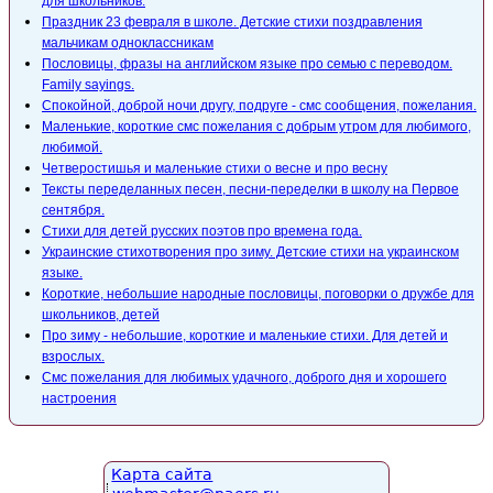
для школьников.
Праздник 23 февраля в школе. Детские стихи поздравления
мальчикам одноклассникам
Пословицы, фразы на английском языке про семью с переводом.
Family sayings.
Спокойной, доброй ночи другу, подруге - смс сообщения, пожелания.
Маленькие, короткие смс пожелания с добрым утром для любимого,
любимой.
Четверостишья и маленькие стихи о весне и про весну
Тексты переделанных песен, песни-переделки в школу на Первое
сентября.
Стихи для детей русских поэтов про времена года.
Украинские стихотворения про зиму. Детские стихи на украинском
языке.
Короткие, небольшие народные пословицы, поговорки о дружбе для
школьников, детей
Про зиму - небольшие, короткие и маленькие стихи. Для детей и
взрослых.
Смс пожелания для любимых удачного, доброго дня и хорошего
настроения
Карта сайта