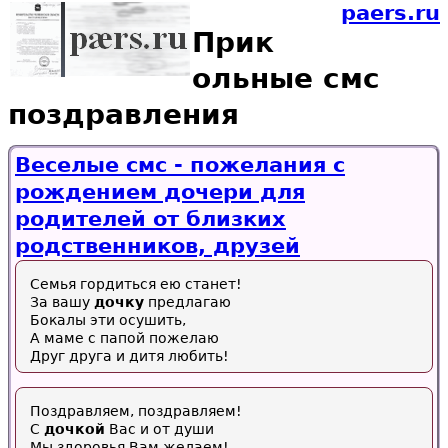
paers.ru
Прик
ольные смс
поздравления
Веселые смс - пожелания с
рождением дочери для
родителей от близких
родственников, друзей
Семья гордиться ею станет!
За вашу
дочку
предлагаю
Бокалы эти осушить,
А маме с папой пожелаю
Друг друга и дитя любить!
Поздравляем, поздравляем!
С
дочкой
Вас и от души
Мы здоровья Вам желаем!