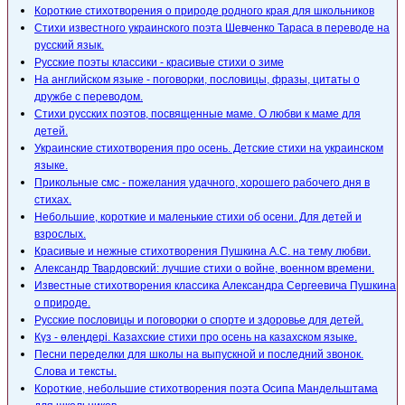
Короткие стихотворения о природе родного края для школьников
Стихи известного украинского поэта Шевченко Тараса в переводе на
русский язык.
Русские поэты классики - красивые стихи о зиме
На английском языке - поговорки, пословицы, фразы, цитаты о
дружбе с переводом.
Стихи русских поэтов, посвященные маме. О любви к маме для
детей.
Украинские стихотворения про осень. Детские стихи на украинском
языке.
Прикольные смс - пожелания удачного, хорошего рабочего дня в
стихах.
Небольшие, короткие и маленькие стихи об осени. Для детей и
взрослых.
Красивые и нежные стихотворения Пушкина А.С. на тему любви.
Александр Твардовский: лучшие стихи о войне, военном времени.
Известные стихотворения классика Александра Сергеевича Пушкина
о природе.
Русские пословицы и поговорки о спорте и здоровье для детей.
Күз - өлеңдері. Казахские стихи про осень на казахском языке.
Песни переделки для школы на выпускной и последний звонок.
Слова и тексты.
Короткие, небольшие стихотворения поэта Осипа Мандельштама