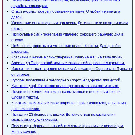
На английском языке - поговорки, пословицы, фразы, цитаты о
дружбе с переводом.
Стихи русских поэтов, посвященные маме. О любви к маме для
детей.
Украинские стихотворения про осень. Детские стихи на украинском
языке.
Прикольные смс - пожелания удачного, хорошего рабочего дня в
стихах.
Небольшие, короткие и маленькие стихи об осени. Для детей и
взрослых.
Красивые и нежные стихотворения Пушкина А.С. на тему любви.
Александр Твардовский: лучшие стихи о войне, военном времени.
Известные стихотворения классика Александра Сергеевича Пушкина
о природе.
Русские пословицы и поговорки о спорте и здоровье для детей.
Күз - өлеңдері. Казахские стихи про осень на казахском языке.
Песни переделки для школы на выпускной и последний звонок.
Слова и тексты.
Короткие, небольшие стихотворения поэта Осипа Мандельштама
для школьников.
Праздник 23 февраля в школе. Детские стихи поздравления
мальчикам одноклассникам
Пословицы, фразы на английском языке про семью с переводом.
Family sayings.