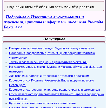
Под влиянием её обаяния весь мой лёд растаял.
Подробнее
о Известные высказывания и
изречения, цитаты и афоризмы писателя Ричарда
Баха.
Популярное
Интересные логические загадки. Задачи на логику с ответами.
Пожелания, поздравления, стихи "С днем рождения" учителю,
учительнице
Тексты и слова песен ко дню, на день учителя 5 октября.
На казахском языке стихи - Мукагали Макатаев(Мұқағали Мақатаев -
өлеңдері)
Для взрослых загадки интересные с ответами с подвохом
Короткие стихи Пушкина, Ахматовой, Блока и других поэтов о
Петербурге.
Короткие стихотворения о природе родного края для школьников
Стихи известного украинского поэта Шевченко Тараса в переводе на
русский язык.
Русские поэты классики - красивые стихи о зиме