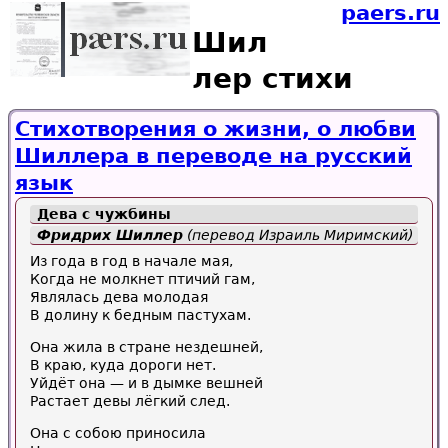
paers.ru
Шил
лер стихи
Стихотворения о жизни, о любви
Шиллера в переводе на русский
язык
Дева с чужбины
Фридрих Шиллер
(перевод Израиль Миримский)
Из года в год в начале мая,
Когда не молкнет птичий гам,
Являлась дева молодая
В долину к бедным пастухам.
Она жила в стране нездешней,
В краю, куда дороги нет.
Уйдёт она — и в дымке вешней
Растает девы лёгкий след.
Она с собою приносила