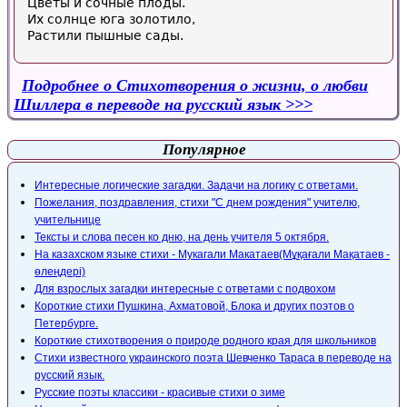
Цветы и сочные плоды.
Их солнце юга золотило,
Растили пышные сады.
Подробнее
о Стихотворения о жизни, о любви
Шиллера в переводе на русский язык
Популярное
Интересные логические загадки. Задачи на логику с ответами.
Пожелания, поздравления, стихи "С днем рождения" учителю,
учительнице
Тексты и слова песен ко дню, на день учителя 5 октября.
На казахском языке стихи - Мукагали Макатаев(Мұқағали Мақатаев -
өлеңдері)
Для взрослых загадки интересные с ответами с подвохом
Короткие стихи Пушкина, Ахматовой, Блока и других поэтов о
Петербурге.
Короткие стихотворения о природе родного края для школьников
Стихи известного украинского поэта Шевченко Тараса в переводе на
русский язык.
Русские поэты классики - красивые стихи о зиме