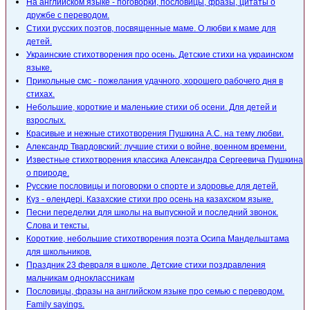
На английском языке - поговорки, пословицы, фразы, цитаты о
дружбе с переводом.
Стихи русских поэтов, посвященные маме. О любви к маме для
детей.
Украинские стихотворения про осень. Детские стихи на украинском
языке.
Прикольные смс - пожелания удачного, хорошего рабочего дня в
стихах.
Небольшие, короткие и маленькие стихи об осени. Для детей и
взрослых.
Красивые и нежные стихотворения Пушкина А.С. на тему любви.
Александр Твардовский: лучшие стихи о войне, военном времени.
Известные стихотворения классика Александра Сергеевича Пушкина
о природе.
Русские пословицы и поговорки о спорте и здоровье для детей.
Күз - өлеңдері. Казахские стихи про осень на казахском языке.
Песни переделки для школы на выпускной и последний звонок.
Слова и тексты.
Короткие, небольшие стихотворения поэта Осипа Мандельштама
для школьников.
Праздник 23 февраля в школе. Детские стихи поздравления
мальчикам одноклассникам
Пословицы, фразы на английском языке про семью с переводом.
Family sayings.