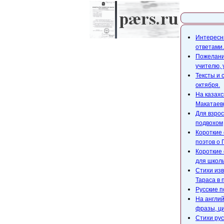
Карта с
Интересны
ответами.
Пожелания
учителю,
Тексты и 
октября.
На казахс
Макатаев(
Для взрос
подвохом
Короткие 
поэтов о 
Короткие 
для школ
Стихи изв
Тараса в 
Русские п
На англий
фразы, ци
Стихи рус