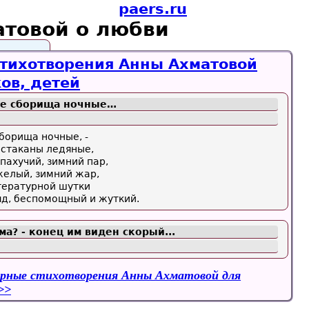
paers.ru
атовой о любви
тихотворения Анны Ахматовой
ов, детей
 те сборища ночные…
сборища ночные, -
 стаканы ледяные,
ахучий, зимний пар,
желый, зимний жар,
тературной шутки
яд, беспомощный и жуткий.
ма? - конец им виден скорый...
рные стихотворения Анны Ахматовой для