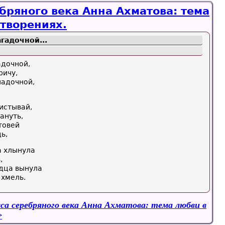
бряного века Анна Ахматова: тема
отворениях.
гадочной...
адочной,
ричу,
падочной,
истывай,
ануть,
товей
ь,
а хлынула
,
рдца вынула
 хмель.
са серебряного века Анна Ахматова: тема любви в