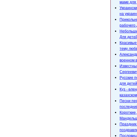
маме для 
Украински
на украин
Прикольны
рабочего 
Небольшие
Для детей
Красивые
тему любв
Александр
военном 
Известны
Сергееви
Русские п
для детей
Күз - өле
казахском
Песни пе
последний
Короткие
Мандельш
Праздник 
поздравл
Пословицы