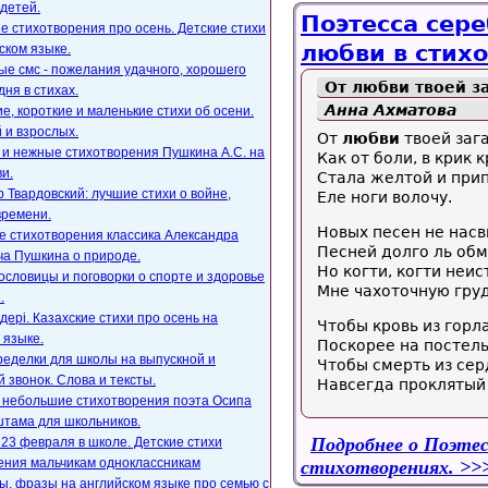
детей.
Поэтесса сере
е стихотворения про осень. Детские стихи
любви в стих
ском языке.
е смс - пожелания удачного, хорошего
От любви твоей за
дня в стихах.
Анна Ахматова
, короткие и маленькие стихи об осени.
 и взрослых.
От
любви
твоей заг
 и нежные стихотворения Пушкина А.С. на
Как от боли, в крик к
и.
Стала желтой и при
 Твардовский: лучшие стихи о войне,
Еле ноги волочу.
времени.
Новых песен не насв
е стихотворения классика Александра
Песней долго ль обм
ча Пушкина о природе.
Но когти, когти неис
ословицы и поговорки о спорте и здоровье
Мне чахоточную груд
.
ңдері. Казахские стихи про осень на
Чтобы кровь из горл
 языке.
Поскорее на постель
ределки для школы на выпускной и
Чтобы смерть из се
 звонок. Слова и тексты.
Навсегда проклятый
, небольшие стихотворения поэта Осипа
тама для школьников.
Подробнее
о Поэтес
23 февраля в школе. Детские стихи
ения мальчикам одноклассникам
стихотворениях.
, фразы на английском языке про семью с