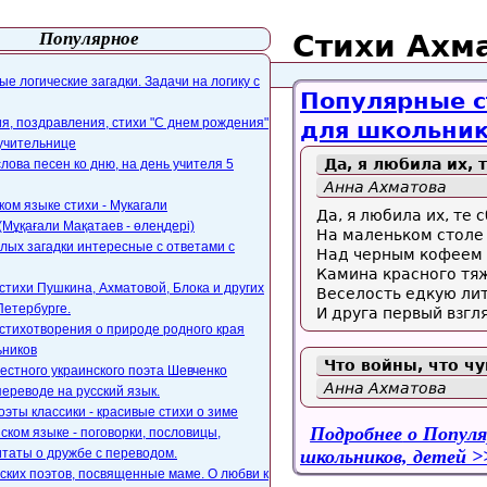
Популярное
Стихи Ахм
айта
webmaster@paers.ru
е логические загадки. Задачи на логику с
Популярные с
, поздравления, стихи "С днем рождения"
для школьник
 учительнице
Да, я любила их,
слова песен ко дню, на день учителя 5
Анна Ахматова
ком языке стихи - Мукагали
Да, я любила их, те 
Мұқағали Мақатаев - өлеңдері)
На маленьком столе
лых загадки интересные с ответами с
Над черным кофеем п
Камина красного тя
стихи Пушкина, Ахматовой, Блока и других
Веселость едкую ли
Петербурге.
И друга первый взгл
стихотворения о природе родного края
ьников
Что войны, что чу
естного украинского поэта Шевченко
Анна Ахматова
переводе на русский язык.
оэты классики - красивые стихи о зиме
Подробнее
о Популя
ском языке - поговорки, пословицы,
таты о дружбе с переводом.
школьников, детей
ских поэтов, посвященные маме. О любви к