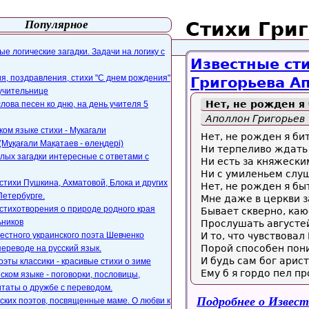
Популярное
Стихи Гри
айта
webmaster@paers.ru
е логические загадки. Задачи на логику с
Известные сти
, поздравления, стихи "С днем рождения"
Григорьева А
 учительнице
Нет, не рожден я 
слова песен ко дню, на день учителя 5
Аполлон Григорьев
ком языке стихи - Мукагали
Нет, не рожден я би
Мұқағали Мақатаев - өлеңдері)
Ни терпеливо ждать
лых загадки интересные с ответами с
Ни есть за княжески
Ни с умиленьем слу
стихи Пушкина, Ахматовой, Блока и других
Нет, не рожден я бы
Петербурге.
Мне даже в церкви 
стихотворения о природе родного края
Бывает скверно, каю
ьников
Прослушать августе
естного украинского поэта Шевченко
И то, что чувствовал
Порой способен пони
переводе на русский язык.
И будь сам бог арист
оэты классики - красивые стихи о зиме
Ему б я гордо пел про
ском языке - поговорки, пословицы,
таты о дружбе с переводом.
Подробнее
о Извест
ских поэтов, посвященные маме. О любви к