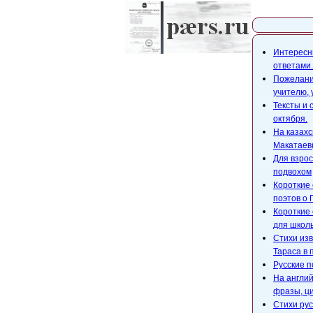
Карта с
Интересны
ответами.
Пожелания
учителю,
Тексты и 
октября.
На казахс
Макатаев(
Для взрос
подвохом
Короткие 
поэтов о 
Короткие 
для школ
Стихи изв
Тараса в 
Русские п
На англий
фразы, ци
Стихи рус