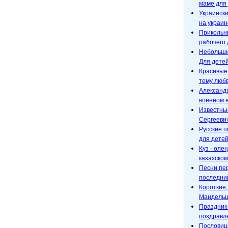
маме для 
Украински
на украин
Прикольны
рабочего 
Небольшие
Для детей
Красивые
тему любв
Александр
военном 
Известны
Сергееви
Русские п
для детей
Күз - өле
казахском
Песни пе
последний
Короткие
Мандельш
Праздник 
поздравл
Пословицы