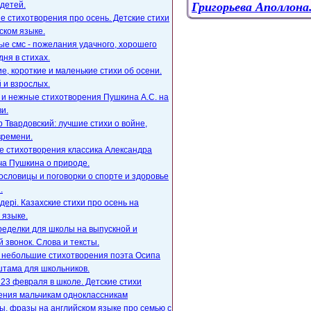
детей.
Григорьева Аполлона
е стихотворения про осень. Детские стихи
ском языке.
е смс - пожелания удачного, хорошего
дня в стихах.
, короткие и маленькие стихи об осени.
 и взрослых.
 и нежные стихотворения Пушкина А.С. на
и.
 Твардовский: лучшие стихи о войне,
времени.
е стихотворения классика Александра
ча Пушкина о природе.
ословицы и поговорки о спорте и здоровье
.
ңдері. Казахские стихи про осень на
 языке.
ределки для школы на выпускной и
 звонок. Слова и тексты.
, небольшие стихотворения поэта Осипа
тама для школьников.
23 февраля в школе. Детские стихи
ения мальчикам одноклассникам
, фразы на английском языке про семью с