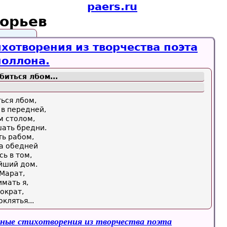
paers.ru
горьев
хотворения из творчества поэта
поллона.
биться лбом...
ться лбом,
 в передней,
м столом,
шать бредни.
ть рабом,
за обедней
сь в том,
йший дом.
 Марат,
мать я,
ократ,
клятья...
ные стихотворения из творчества поэта