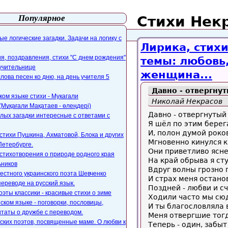
Популярное
Стихи Нек
айта
webmaster@paers.ru
е логические загадки. Задачи на логику с
Лирика, стихи
, поздравления, стихи "С днем рождения"
темы: любовь
 учительнице
женщина...
слова песен ко дню, на день учителя 5
Давно - отвергнут
ком языке стихи - Мукагали
Николай Некрасов
Мұқағали Мақатаев - өлеңдері)
Давно - отвергнутый
лых загадки интересные с ответами с
Я шёл по этим бере
И, полон думой роко
стихи Пушкина, Ахматовой, Блока и других
Мгновенно кинулся к
Петербурге.
Они приветливо ясне
стихотворения о природе родного края
На край обрыва я сту
ьников
Вдруг волны грозно 
естного украинского поэта Шевченко
И страх меня остано
переводе на русский язык.
Поздней - любви и с
оэты классики - красивые стихи о зиме
Ходили часто мы сю
ском языке - поговорки, пословицы,
И ты благословляла 
таты о дружбе с переводом.
Меня отвергшие тог
ских поэтов, посвященные маме. О любви к
Теперь - один, забыт