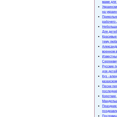
маме для 
Украински
на украин
Прикольны
рабочего 
Небольшие
Для детей
Красивые
тему любв
Александр
военном 
Известны
Сергееви
Русские п
для детей
Күз - өле
казахском
Песни пе
последний
Короткие
Мандельш
Праздник 
поздравл
Пословицы