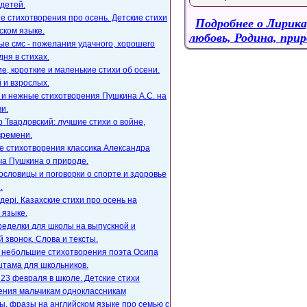
детей.
е стихотворения про осень. Детские стихи
Подробнее
о Лирика
ском языке.
любовь, Родина, прир
е смс - пожелания удачного, хорошего
дня в стихах.
, короткие и маленькие стихи об осени.
 и взрослых.
 и нежные стихотворения Пушкина А.С. на
и.
 Твардовский: лучшие стихи о войне,
времени.
е стихотворения классика Александра
ча Пушкина о природе.
ословицы и поговорки о спорте и здоровье
.
ңдері. Казахские стихи про осень на
 языке.
ределки для школы на выпускной и
 звонок. Слова и тексты.
, небольшие стихотворения поэта Осипа
тама для школьников.
23 февраля в школе. Детские стихи
ения мальчикам одноклассникам
, фразы на английском языке про семью с