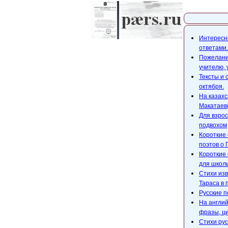
Карта с
Интересны
ответами.
Пожелания
учителю,
Тексты и 
октября.
На казахс
Макатаев(
Для взрос
подвохом
Короткие 
поэтов о 
Короткие 
для школ
Стихи изв
Тараса в 
Русские п
На англий
фразы, ци
Стихи рус