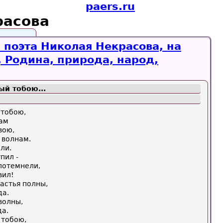
paers.ru
расова
 поэта Николая Некрасова, на
, Родина, природа, народ,
ый тобою...
 тобою,
гам
вою,
 волнам.
ли.
пил -
потемнели,
вил!
частья полны,
да.
волны,
да.
 тобою,