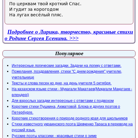
По церквам твой кроткий Спас.
И гудит за корогодом
На лугах весёлый пляс.
Подробнее
о Лирика, творчество, красивые стихи
о Родине Сергея Есенина.
Популярное
Интересные логические загадки. Задачи на логику с ответами.
Пожелания, поздравления, стихи "С днем рождения" учителю,
учительнице
Тексты и слова песен ко дню, на день учителя 5 октября.
На казахском языке стихи - Мукагали Макатаев(Мұқағали Мақатаев -
өлеңдері)
Для взрослых загадки интересные с ответами с подвохом
Короткие стихи Пушкина, Ахматовой, Блока и других поэтов о
Петербурге.
Короткие стихотворения о природе родного края для школьников
Стихи известного украинского поэта Шевченко Тараса в переводе на
русский язык.
Русские поэты классики - красивые стихи о зиме