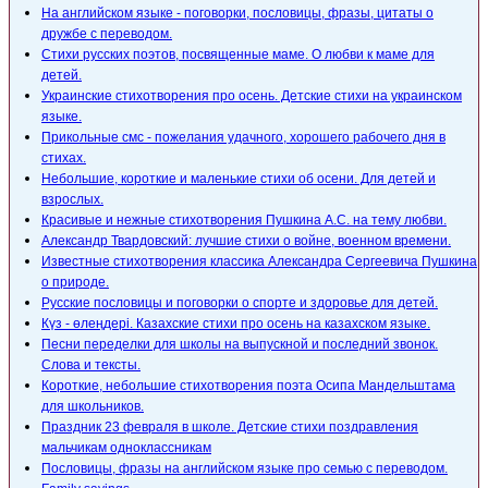
На английском языке - поговорки, пословицы, фразы, цитаты о
дружбе с переводом.
Стихи русских поэтов, посвященные маме. О любви к маме для
детей.
Украинские стихотворения про осень. Детские стихи на украинском
языке.
Прикольные смс - пожелания удачного, хорошего рабочего дня в
стихах.
Небольшие, короткие и маленькие стихи об осени. Для детей и
взрослых.
Красивые и нежные стихотворения Пушкина А.С. на тему любви.
Александр Твардовский: лучшие стихи о войне, военном времени.
Известные стихотворения классика Александра Сергеевича Пушкина
о природе.
Русские пословицы и поговорки о спорте и здоровье для детей.
Күз - өлеңдері. Казахские стихи про осень на казахском языке.
Песни переделки для школы на выпускной и последний звонок.
Слова и тексты.
Короткие, небольшие стихотворения поэта Осипа Мандельштама
для школьников.
Праздник 23 февраля в школе. Детские стихи поздравления
мальчикам одноклассникам
Пословицы, фразы на английском языке про семью с переводом.