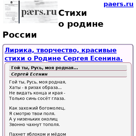
paers.ru
Стихи
о родине
России
Лирика, творчество, красивые
стихи о Родине Сергея Есенина.
Гой ты, Русь, моя родная...
Сергей Есенин
Гой ты, Русь, моя родная,
Хаты - в ризах образа...
Не видать конца и края -
Только синь сосёт глаза.
Как захожий богомолец,
Я смотрю твои поля.
А у низеньких околиц
Звонно чахнут тополя.
Пахнет яблоком и мёдом